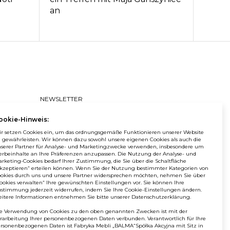
an
NEWSLETTER
ookie-Hinweis:
Wenn Sie als Erster über Neuigkeiten bei
Balma informiert werden möchten,
r setzen Cookies ein, um das ordnungsgemäße Funktionieren unserer Website
abonnieren Sie unseren #nospam Newsletter!
 gewährleisten. Wir können dazu sowohl unsere eigenen Cookies als auch die
serer Partner für Analyse- und Marketingzwecke verwenden, insbesondere um
ANMELDEN
rbeinhalte an Ihre Präferenzen anzupassen. Die Nutzung der Analyse- und
rketing-Cookies bedarf Ihrer Zustimmung, die Sie über die Schaltfläche
kzeptieren“ erteilen können. Wenn Sie der Nutzung bestimmter Kategorien von
okies durch uns und unsere Partner widersprechen möchten, nehmen Sie über
ookies verwalten“ Ihre gewünschten Einstellungen vor. Sie können Ihre
stimmung jederzeit widerrufen, indem Sie Ihre Cookie-Einstellungen ändern.
itere Informationen entnehmen Sie bitte unserer Datenschutzerklärung.
e Verwendung von Cookies zu den oben genannten Zwecken ist mit der
© Balma. Alle Rechte vorbehalten.
rarbeitung Ihrer personenbezogenen Daten verbunden. Verantwortlich für Ihre
rsonenbezogenen Daten ist Fabryka Mebli „BALMA“Spółka Akcyjna mit Sitz in