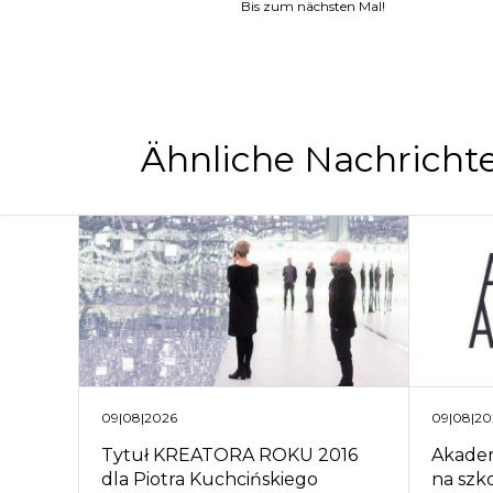
Bis zum nächsten Mal!
Ähnliche Nachricht
09|08|2026
09|08|20
Tytuł KREATORA ROKU 2016
Akadem
dla Piotra Kuchcińskiego
na szko