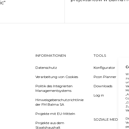
ic"
INFORMATIONEN
TOOLS
C
Datenschutz
Konfigurator
Wi
Verarbeitung von Cookies
Pcon Planner
zu
un
Politik des Integrierten
Downloads
We
Ma
Managementsystems
„A
Log in
Co
Hinweisgeberschutzrichtlinie
„C
der FM Balma SA
Zu
We
Projekte mit EU-Mitteln
Di
SOZIALE MEDIEN
Ve
Projekte aus dem
pe
Staatshaushalt