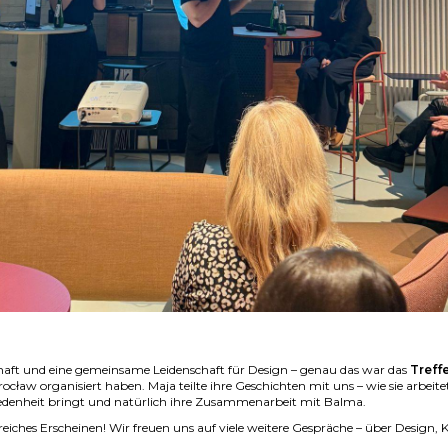
chaft und eine gemeinsame Leidenschaft für Design – genau das war das
Treff
aw organisiert haben. Maja teilte ihre Geschichten mit uns – wie sie arbeite
friedenheit bringt und natürlich ihre Zusammenarbeit mit Balma.
eiches Erscheinen! Wir freuen uns auf viele weitere Gespräche – über Design, K