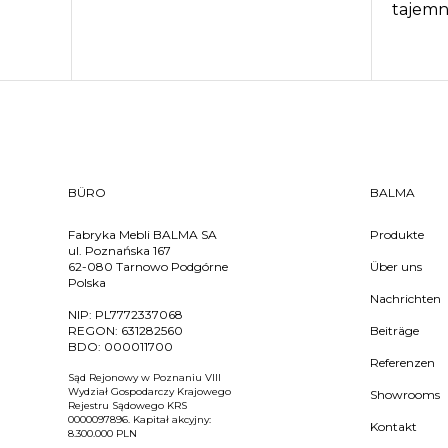
tajemn
BÜRO
BALMA
Fabryka Mebli BALMA SA
Produkte
ul. Poznańska 167
62-080 Tarnowo Podgórne
Über uns
Polska
Nachrichten
NIP:
PL7772337068
REGON:
631282560
Beiträge
BDO:
000011700
Referenzen
Sąd Rejonowy w Poznaniu VIII
Wydział Gospodarczy Krajowego
Showrooms
Rejestru Sądowego KRS
0000097896. Kapitał akcyjny:
Kontakt
8.300.000 PLN