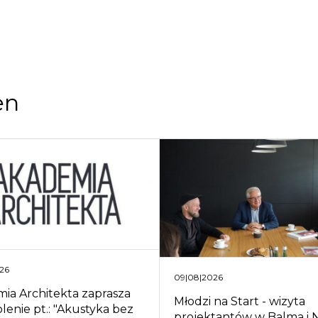
en
26
09|08|2026
ia Architekta zaprasza
Młodzi na Start - wizyta
lenie pt.: "Akustyka bez
projektantów w Balma i N