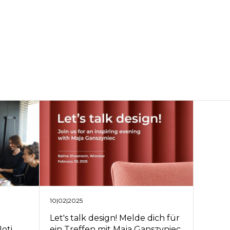
10|02|2025
Let's talk design! Melde dich für
ein Treffen mit Maja Ganszyniec
oti