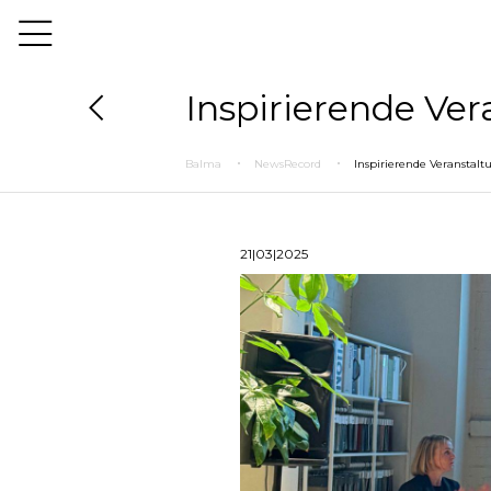
Inspirierende Ve
Balma
NewsRecord
Inspirierende Veranstal
21|03|2025