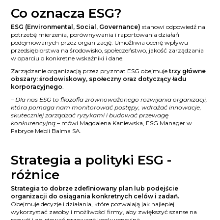
Co oznacza ESG?
ESG (Environmental, Social, Governance)
stanowi odpowiedź na
potrzebę mierzenia, porównywania i raportowania działań
podejmowanych przez organizację. Umożliwia ocenę wpływu
przedsiębiorstwa na środowisko, społeczeństwo, jakość zarządzania
w oparciu o konkretne wskaźniki i dane.
Zarządzanie organizacją przez pryzmat ESG obejmuje
trzy główne
obszary: środowiskowy, społeczny oraz dotyczący ładu
korporacyjnego
.
– Dla nas ESG to filozofia zrównoważonego rozwijania organizacji,
która pomaga nam monitorować postępy, wdrażać innowacje,
skuteczniej zarządzać ryzykami i budować przewagę
konkurencyjną
– mówi Magdalena Kaniewska, ESG Manager w
Fabryce Mebli Balma SA.
Strategia a polityki ESG -
różnice
Strategia to dobrze zdefiniowany plan lub podejście
organizacji do osiągania konkretnych celów i zadań.
Obejmuje decyzje i działania, które pozwalają jak najlepiej
wykorzystać zasoby i możliwości firmy, aby zwiększyć szanse na
rozwój i zbudować przewagę konkurencyjną.