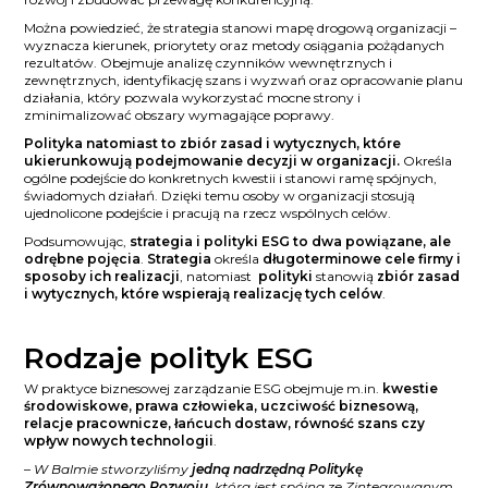
Można powiedzieć, że strategia stanowi mapę drogową organizacji –
wyznacza kierunek, priorytety oraz metody osiągania pożądanych
rezultatów. Obejmuje analizę czynników wewnętrznych i
zewnętrznych, identyfikację szans i wyzwań oraz opracowanie planu
działania, który pozwala wykorzystać mocne strony i
zminimalizować obszary wymagające poprawy.
Polityka natomiast to zbiór zasad i wytycznych, które
ukierunkowują podejmowanie decyzji w organizacji.
Określa
ogólne podejście do konkretnych kwestii i stanowi ramę spójnych,
świadomych działań. Dzięki temu osoby w organizacji stosują
ujednolicone podejście i pracują na rzecz wspólnych celów.
Podsumowując,
strategia i polityki ESG to dwa powiązane, ale
odrębne pojęcia
.
Strategia
określa
długoterminowe cele firmy i
sposoby ich realizacji
, natomiast
polityki
stanowią
zbiór zasad
i wytycznych, które wspierają realizację tych celów
.
Rodzaje polityk ESG
W praktyce biznesowej zarządzanie ESG obejmuje m.in.
kwestie
środowiskowe, prawa człowieka, uczciwość biznesową,
relacje pracownicze, łańcuch dostaw, równość szans czy
wpływ nowych technologii
.
– W Balmie stworzyliśmy
jedną nadrzędną Politykę
Zrównoważonego Rozwoju
, która jest spójna ze Zintegrowanym