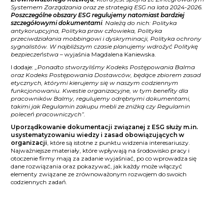
Systemem Zarządzania oraz ze strategią ESG na lata 2024-2026.
Poszczególne obszary ESG regulujemy natomiast bardziej
szczegółowymi dokumentami
. Należą do nich: Polityka
antykorupcyjna, Polityka praw człowieka, Polityka
przeciwdziałania mobbingowi i dyskryminacji, Polityka ochrony
sygnalistów. W najbliższym czasie planujemy wdrożyć Politykę
bezpieczeństwa
– wyjaśnia Magdalena Kaniewska.
I dodaje:
„Ponadto stworzyliśmy Kodeks Postępowania Balma
oraz Kodeks Postępowania Dostawców, będące zbiorem zasad
etycznych, którymi kierujemy się w naszym codziennym
funkcjonowaniu. Kwestie organizacyjne, w tym benefity dla
pracowników Balmy, regulujemy odrębnymi dokumentami,
takimi jak Regulamin zakupu mebli ze zniżką czy Regulamin
poleceń pracowniczych”.
Uporządkowanie dokumentacji związanej z ESG służy m.in.
usystematyzowaniu wiedzy i zasad obowiązujących w
organizacji
, które są istotne z punktu widzenia interesariuszy.
Najważniejsze materiały, które wpływają na środowisko pracy i
otoczenie firmy mają za zadanie wyjaśniać, po co wprowadza się
dane rozwiązania oraz pokazywać, jak każdy może włączyć
elementy związane ze zrównoważonym rozwojem do swoich
codziennych zadań.