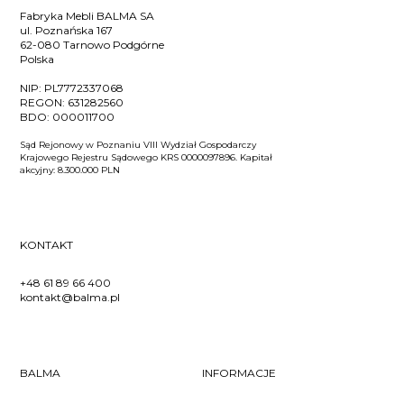
Fabryka Mebli BALMA SA
ul. Poznańska 167
62-080 Tarnowo Podgórne
Polska
NIP:
PL7772337068
REGON:
631282560
BDO:
000011700
Sąd Rejonowy w Poznaniu VIII Wydział Gospodarczy
Krajowego Rejestru Sądowego KRS 0000097896. Kapitał
akcyjny: 8.300.000 PLN
KONTAKT
+48 61 89 66 400
kontakt@balma.pl
BALMA
INFORMACJE