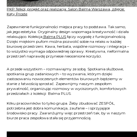
PKP Telkol, projekt oraz realizacja: Salon Balma Warszawa, zdjęcie:
Kąty Proste
Zapewnienie funkcjonalności miejsca pracy to podstawa. Tak samo,
jak jego estetyka. Oryginalny design wspomaga kreatywność i działa
relaksująco. Kolekcja
Balma PLUS
łączy wygodę z funkcjonalnością.
Dzięki miękkim pufom można pozwolić sobie na relaks w każdej
biurowej przestrzeni. Kawa, herbata, wspólne rozmowy i integracja –
to wszystko wymaga odpowiedniej oprawy. Kreatywna, nieformalna
przestrzeń naprawdę przyniesie nieocenione korzyści.
A przede wszystkim – rozmawiajmy ze sobą. Spotkania służbowe,
spotkania grup zadaniowych – to wyzwania, którym dzięki
zastosowaniu nowoczesnych elementów biurowych będziemy w
stanie z łatwością sprostać. Zapewnijmy naszym zespołom
prywatność, organizując rozmowy w wyciszonych, komfortowych
przedziałach z kolekcji Balma PLUS.
Kilku pracowników to tylko grupa. Żeby zbudować ZESPÓŁ,
potrzebna jest dobra komunikacja, zaufanie – i sprzyjające
środowisko pracy. Zaaranżujmy więc przestrzeń tak, by w naszym
biurze praca zespołowa stała się przyjemnością.