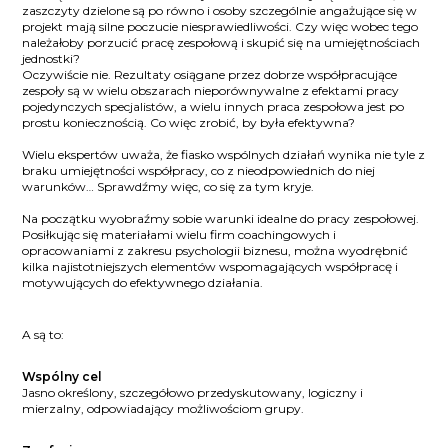
zaszczyty dzielone są po równo i osoby szczególnie angażujące się w
projekt mają silne poczucie niesprawiedliwości. Czy więc wobec tego
należałoby porzucić pracę zespołową i skupić się na umiejętnościach
jednostki?
Oczywiście nie. Rezultaty osiągane przez dobrze współpracujące
zespoły są w wielu obszarach nieporównywalne z efektami pracy
pojedynczych specjalistów, a wielu innych praca zespołowa jest po
prostu koniecznością. Co więc zrobić, by była efektywna?
Wielu ekspertów uważa, że fiasko wspólnych działań wynika nie tyle z
braku umiejętności współpracy, co z nieodpowiednich do niej
warunków… Sprawdźmy więc, co się za tym kryje.
Na początku wyobraźmy sobie warunki idealne do pracy zespołowej.
Posiłkując się materiałami wielu firm coachingowych i
opracowaniami z zakresu psychologii biznesu, można wyodrębnić
kilka najistotniejszych elementów wspomagających współpracę i
motywujących do efektywnego działania.
A są to:
Wspólny cel
Jasno określony, szczegółowo przedyskutowany, logiczny i
mierzalny, odpowiadający możliwościom grupy.