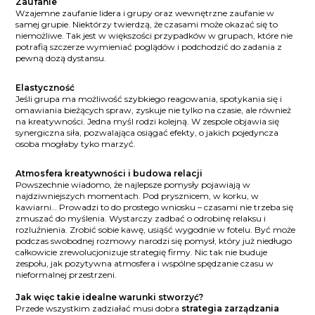
Zaufanie
Wzajemne zaufanie lidera i grupy oraz wewnętrzne zaufanie w
samej grupie. Niektórzy twierdzą, że czasami może okazać się to
niemożliwe. Tak jest w większości przypadków w grupach, które nie
potrafią szczerze wymieniać poglądów i podchodzić do zadania z
pewną dozą dystansu.
Elastyczność
Jeśli grupa ma możliwość szybkiego reagowania, spotykania się i
omawiania bieżących spraw, zyskuje nie tylko na czasie, ale również
na kreatywności. Jedna myśl rodzi kolejną. W zespole objawia się
synergiczna siła, pozwalająca osiągać efekty, o jakich pojedyncza
osoba mogłaby tyko marzyć.
Atmosfera kreatywności i budowa relacji
Powszechnie wiadomo, że najlepsze pomysły pojawiają w
najdziwniejszych momentach. Pod prysznicem, w korku, w
kawiarni… Prowadzi to do prostego wniosku – czasami nie trzeba się
zmuszać do myślenia. Wystarczy zadbać o odrobinę relaksu i
rozluźnienia. Zrobić sobie kawę, usiąść wygodnie w fotelu. Być może
podczas swobodnej rozmowy narodzi się pomysł, który już niedługo
całkowicie zrewolucjonizuje strategię firmy. Nic tak nie buduje
zespołu, jak pozytywna atmosfera i wspólne spędzanie czasu w
nieformalnej przestrzeni.
Jak więc takie idealne warunki stworzyć?
Przede wszystkim zadziałać musi dobra
strategia zarządzania