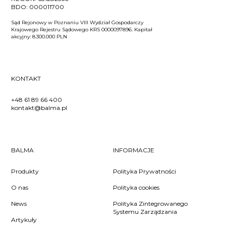
BDO:
000011700
Sąd Rejonowy w Poznaniu VIII Wydział Gospodarczy
Krajowego Rejestru Sądowego KRS 0000097896. Kapitał
akcyjny: 8.300.000 PLN
KONTAKT
+48 61 89 66 400
kontakt@balma.pl
BALMA
INFORMACJE
Produkty
Polityka Prywatności
O nas
Polityka cookies
News
Polityka Zintegrowanego
Systemu Zarządzania
Artykuły