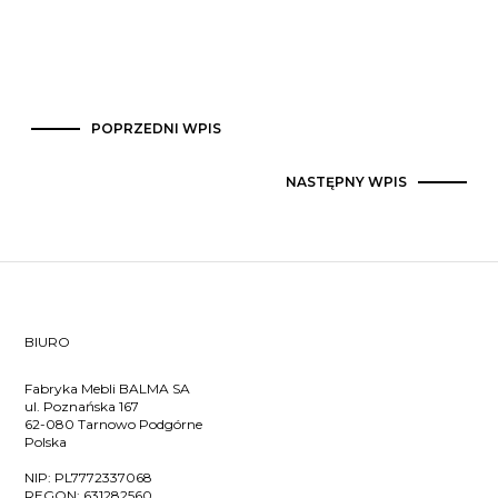
POPRZEDNI WPIS
NASTĘPNY WPIS
BIURO
Fabryka Mebli BALMA SA
ul. Poznańska 167
62-080 Tarnowo Podgórne
Polska
NIP:
PL7772337068
REGON:
631282560