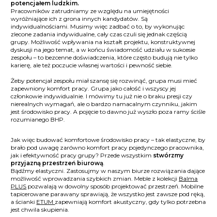
potencjałem ludzkim.
Pracowników zatrudniamy ze względu na umiejętności
wyróżniające ich z grona innych kandydatów. Są
indywidualnościami. Musimy więc zadbać o to, by wykonując
zlecone zadania indywidualne, cały czas czuli się jednak częścią
grupy. Możliwość wpływania na kształt projektu, konstruktywnej
dyskusji na jego temat, a w końcu świadomość udziału w sukcesie
zespołu – to bezcenne doświadczenia, które często budują nie tylko
karierę, ale też poczucie własnej wartości i pewność siebie.
Żeby potencjał zespołu miał szansę się rozwinąć, grupa musi mieć
zapewniony komfort pracy. Grupa jako całość i wszyscy jej
członkowie indywidualnie. I mówimy tu już nie o braku presji czy
nierealnych wymagań, ale o bardzo namacalnym czynniku, jakim
jest środowisko pracy. A pojęcie to dawno już wyszło poza ramy ściśle
rozumianego BHP.
Jak więc budować komfortowe
środowisko pracy – tak elastyczne, by
brało pod uwagę zarówno komfort pracy pojedynczego pracownika,
jak i efektywność pracy grupy? Przede wszystkim
stwórzmy
przyjazną przestrzeń biurową
.
Bądźmy elastyczni. Zastosujmy w naszym biurze rozwiązania dające
możliwość wprowadzania szybkich zmian. Meble z kolekcji
Balma
PLUS
pozwalają w dowolny sposób projektować przestrzeń. Mobilne
tapicerowane parawany sprawiają, że wszystko jest zawsze pod ręką,
a ścianki
ETUM
zapewniają komfort akustyczny, gdy tylko potrzebna
jest chwila skupienia.