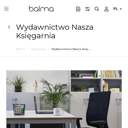
PL
Wydawnictwo Nasza
Księgarnia
W
ydawnictwo Nasza Księgarnia
Balma
Realizacje
Poprzedni
Następny