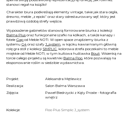
stanowi regał na książki!
Charakter biura podkreślają elementy vintage, takie jak stara cegła,
drewno, meble „z epoki” oraz stary odrestaurowany sejf, który jest
prawdziwą ozdobą strefy wejścia.
Wyposażenie gabinetów stanowią fornirowane biurka z kolekcji
Balma Plus
oraz funkcjonalne szafki na kółkach, a także kanapy i
fotele
Gap
od Meble NOTI. W open space znajdziemy biurka z
systemu
G4
oraz szafy
J_system
, w kąciku kawiarnianym główną
rolę gra stół z kolekcji
SIMPLIC
, kolorowa strefa poczekalni to meble
miękkie od Meble NOTI, w tym kultowa huśtawka
Bouli
. Wisienką na
torcie całego projektu są kwietniki
Balma Floo
, które pozwalają na
eksponowanie roślin w siedzibie wydawnictwa.
Projekt:
Aleksandra Mętlewicz
Realizacja:
Salon Balma Warszawa
Zdjęcia:
Paweł Biedrzycki z Kąty Proste - fotografia
wnętrz
Kolekcje:
Floo
Plus
Simplic
J_system