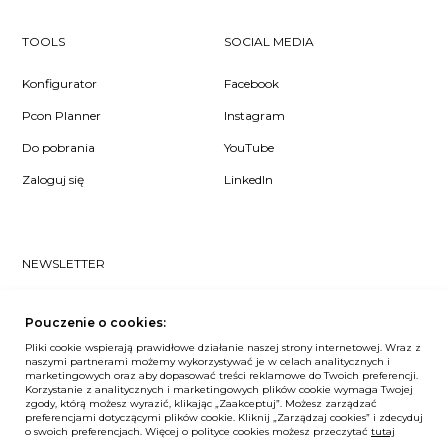
TOOLS
SOCIAL MEDIA
Konfigurator
Facebook
Pcon Planner
Instagram
Do pobrania
YouTube
Zaloguj się
LinkedIn
NEWSLETTER
Czy chcesz dowiedzieć się pierwsza/-y co u nas słychać? Zapisz
się do naszego #nospam newslettera!
Pouczenie o cookies:
Pliki cookie wspierają prawidłowe działanie naszej strony internetowej. Wraz z
ZAPISZ MNIE
naszymi partnerami możemy wykorzystywać je w celach analitycznych i
marketingowych oraz aby dopasować treści reklamowe do Twoich preferencji.
Korzystanie z analitycznych i marketingowych plików cookie wymaga Twojej
zgody, którą możesz wyrazić, klikając „Zaakceptuj”. Możesz zarządzać
preferencjami dotyczącymi plików cookie. Kliknij „Zarządzaj cookies” i zdecyduj
o swoich preferencjach. Więcej o polityce cookies możesz przeczytać
Unia Europejska
tutaj