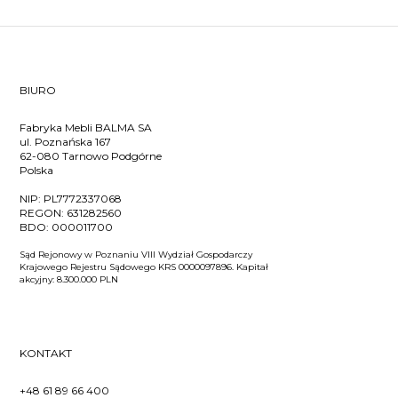
BIURO
Fabryka Mebli BALMA SA
ul. Poznańska 167
62-080 Tarnowo Podgórne
Polska
NIP:
PL7772337068
REGON:
631282560
BDO:
000011700
Sąd Rejonowy w Poznaniu VIII Wydział Gospodarczy
Krajowego Rejestru Sądowego KRS 0000097896. Kapitał
akcyjny: 8.300.000 PLN
KONTAKT
+48 61 89 66 400