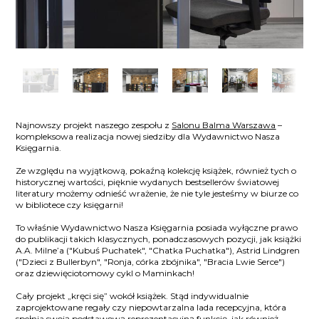
Najnowszy projekt naszego zespołu z
Salonu Balma Warszawa
–
kompleksowa realizacja nowej siedziby dla Wydawnictwo Nasza
Księgarnia.
Ze względu na wyjątkową, pokaźną kolekcję książek, również tych o
historycznej wartości, pięknie wydanych bestsellerów światowej
literatury możemy odnieść wrażenie, że nie tyle jesteśmy w biurze co
w bibliotece czy księgarni!
To właśnie Wydawnictwo Nasza Księgarnia posiada wyłączne prawo
do publikacji takich klasycznych, ponadczasowych pozycji, jak książki
A.A. Milne’a ("Kubuś Puchatek", "Chatka Puchatka"), Astrid Lindgren
("Dzieci z Bullerbyn", "Ronja, córka zbójnika", "Bracia Lwie Serce")
oraz dziewięciotomowy cykl o Maminkach!
Cały projekt „kręci się” wokół książek. Stąd indywidualnie
zaprojektowane regały czy niepowtarzalna lada recepcyjna, która
spełnia swoją podstawową reprezentacyjną funkcję, jak również