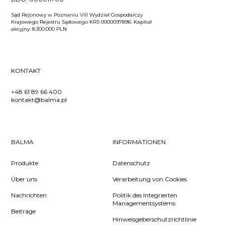
Sąd Rejonowy w Poznaniu VIII Wydział Gospodarczy
Krajowego Rejestru Sądowego KRS 0000097896. Kapitał
akcyjny: 8.300.000 PLN
KONTAKT
+48 61 89 66 400
kontakt@balma.pl
BALMA
INFORMATIONEN
Produkte
Datenschutz
Über uns
Verarbeitung von Cookies
Nachrichten
Politik des Integrierten
Managementsystems
Beiträge
Hinweisgeberschutzrichtlinie