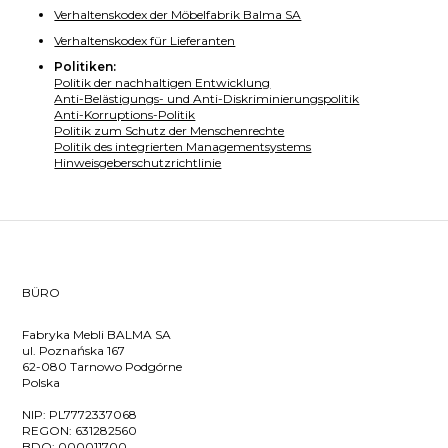
Verhaltenskodex der Möbelfabrik Balma SA
Verhaltenskodex für Lieferanten
Politiken:
Politik der nachhaltigen Entwicklung
Anti-Belästigungs- und Anti-Diskriminierungspolitik
Anti-Korruptions-Politik
Politik zum Schutz der Menschenrechte
Politik des integrierten Managementsystems
Hinweisgeberschutzrichtlinie
BÜRO
Fabryka Mebli BALMA SA
ul. Poznańska 167
62-080 Tarnowo Podgórne
Polska
NIP:
PL7772337068
REGON:
631282560
BDO:
000011700