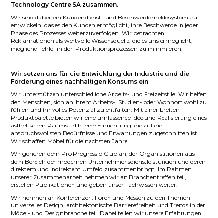
Technology Centre SA zusammen.
Wir sind dabei, ein Kundendienst- und Beschwerdemeldesystem zu
entwickeln, das es den Kunden ermöglicht, ihre Beschwerde in jeder
Phase des Prozesses weiterzuverfolgen. Wir betrachten
Reklamationen als wertvolle Wissensquelle, die es uns ermöglicht,
mögliche Fehler in den Produktionsprozessen zu minimieren.
Wir setzen uns für die Entwicklung der Industrie und die
Förderung eines nachhaltigen Konsums ein
Wir unterstützen unterschiedliche Arbeits- und Freizeitstile. Wir helfen
den Menschen, sich an ihrem Arbeits-, Studien- oder Wohnort wohl zu
fühlen und ihr volles Potenzial zu entfalten. Mit einer breiten
Produktpalette bieten wir eine umfassende Idee und Realisierung eines
ästhetischen Raums - d.h. eine Einrichtung, die auf die
anspruchsvollsten Bedürfnisse und Erwartungen zugeschnitten ist.
Wir schaffen Möbel für die nächsten Jahre.
Wir gehören dem Pro Progressio Club an, der Organisationen aus
dem Bereich der modernen Unternehmensdienstleistungen und deren
direktem und indirektem Umfeld zusammenbringt. Im Rahmen
unserer Zusammenarbeit nehmen wir an Branchentreffen teil,
erstellen Publikationen und geben unser Fachwissen weiter.
Wir nehmen an Konferenzen, Foren und Messen zu den Themen
universelles Design, architektonische Barrierefreiheit und Trends in der
Möbel- und Designbranche teil. Dabei teilen wir unsere Erfahrungen