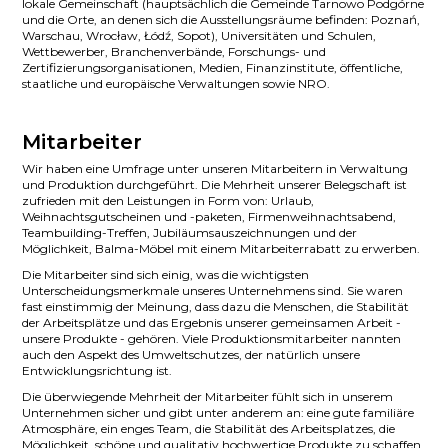
lokale Gemeinschaft (hauptsächlich die Gemeinde Tarnowo Podgórne
und die Orte, an denen sich die Ausstellungsräume befinden: Poznań,
Warschau, Wrocław, Łódź, Sopot), Universitäten und Schulen,
Wettbewerber, Branchenverbände, Forschungs- und
Zertifizierungsorganisationen, Medien, Finanzinstitute, öffentliche,
staatliche und europäische Verwaltungen sowie NRO.
Mitarbeiter
Wir haben eine Umfrage unter unseren Mitarbeitern in Verwaltung
und Produktion durchgeführt. Die Mehrheit unserer Belegschaft ist
zufrieden mit den Leistungen in Form von: Urlaub,
Weihnachtsgutscheinen und -paketen, Firmenweihnachtsabend,
Teambuilding-Treffen, Jubiläumsauszeichnungen und der
Möglichkeit, Balma-Möbel mit einem Mitarbeiterrabatt zu erwerben.
Die Mitarbeiter sind sich einig, was die wichtigsten
Unterscheidungsmerkmale unseres Unternehmens sind. Sie waren
fast einstimmig der Meinung, dass dazu die Menschen, die Stabilität
der Arbeitsplätze und das Ergebnis unserer gemeinsamen Arbeit -
unsere Produkte - gehören. Viele Produktionsmitarbeiter nannten
auch den Aspekt des Umweltschutzes, der natürlich unsere
Entwicklungsrichtung ist.
Die überwiegende Mehrheit der Mitarbeiter fühlt sich in unserem
Unternehmen sicher und gibt unter anderem an: eine gute familiäre
Atmosphäre, ein enges Team, die Stabilität des Arbeitsplatzes, die
Möglichkeit, schöne und qualitativ hochwertige Produkte zu schaffen,