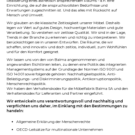
Realisierung eines ästhetisch ansprechenden Raums - d.h. eine
Einrichtung, die auf die anspruchsvollsten Bedürfnisse und
Erwartungen zugeschnitten ist. Und das alles mit Rücksicht auf
Mensch und Umwelt.
Wir glauben an die klassische Zeitlosigkeit unserer Möbel. Deshalb
legen wir Wert auf gutes Design, hochwertige Materialien und gute
Verarbeitung. So verstehen wir zeitlose Qualität. Wir sind in der Lage,
Trends in der Branche zu erkennen und richtig zu interpretieren. Wir
berücksichtigen sie in unseren Entwürfen. Die Räume, die wir
schaffen, sind innovativ und doch zeitlos, individuell, zum Wohlfühlen
und für den Komfort geeignet.
Wir lassen uns von den von Balma angenommenen und
angewandten Richtlinien leiten, zu denen eine Politik des integrierten
Managementsystems auf der Grundlage der Normen ISO 9001 und
ISO 14001 sowie folgende gehören: Nachhaltigkeitspolitik, Anti-
Belästigungs- und Diskriminierungspolitik, Antikorruptionspolitik,
Menschenrechtspolitik.
Wir haben den Verhaltenskodex für die Möbelfabrik Balma SA und den
Verhaltenskodex für Lieferanten und Partner eingeführt.
Wir entwickeln uns verantwortungsvoll und nachhaltig und
verpflichten uns daher, im Einklang mit den Bestimmungen zu
handeln:
Allgemeine Erklärung der Menschenrechte
OECD-Leitsätze für multinationale Unternehmen