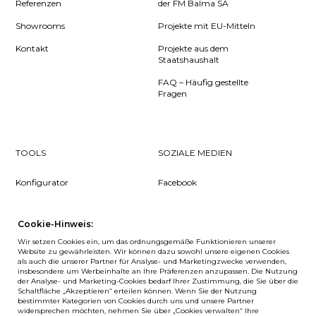
Referenzen
der FM Balma SA
Showrooms
Projekte mit EU-Mitteln
Kontakt
Projekte aus dem
Staatshaushalt
FAQ – Häufig gestellte
Fragen
TOOLS
SOZIALE MEDIEN
Konfigurator
Facebook
Pcon Planner
Instagram
Cookie-Hinweis:
Downloads
YouTube
Wir setzen Cookies ein, um das ordnungsgemäße Funktionieren unserer
Log in
LinkedIn
Website zu gewährleisten. Wir können dazu sowohl unsere eigenen Cookies
als auch die unserer Partner für Analyse- und Marketingzwecke verwenden,
insbesondere um Werbeinhalte an Ihre Präferenzen anzupassen. Die Nutzung
der Analyse- und Marketing-Cookies bedarf Ihrer Zustimmung, die Sie über die
Schaltfläche „Akzeptieren“ erteilen können. Wenn Sie der Nutzung
bestimmter Kategorien von Cookies durch uns und unsere Partner
NEWSLETTER
widersprechen möchten, nehmen Sie über „Cookies verwalten“ Ihre