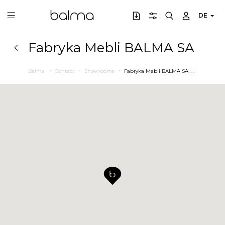
DE
Fabryka Mebli BALMA SA
F
abryka Mebli BALMA SA
Balma
Contact
Showrooms