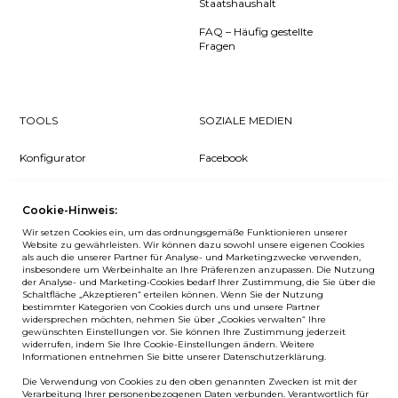
Staatshaushalt
FAQ – Häufig gestellte
Fragen
TOOLS
SOZIALE MEDIEN
Konfigurator
Facebook
Pcon Planner
Instagram
Cookie-Hinweis:
Downloads
YouTube
Wir setzen Cookies ein, um das ordnungsgemäße Funktionieren unserer
Log in
LinkedIn
Website zu gewährleisten. Wir können dazu sowohl unsere eigenen Cookies
als auch die unserer Partner für Analyse- und Marketingzwecke verwenden,
insbesondere um Werbeinhalte an Ihre Präferenzen anzupassen. Die Nutzung
der Analyse- und Marketing-Cookies bedarf Ihrer Zustimmung, die Sie über die
Schaltfläche „Akzeptieren“ erteilen können. Wenn Sie der Nutzung
bestimmter Kategorien von Cookies durch uns und unsere Partner
NEWSLETTER
widersprechen möchten, nehmen Sie über „Cookies verwalten“ Ihre
gewünschten Einstellungen vor. Sie können Ihre Zustimmung jederzeit
widerrufen, indem Sie Ihre Cookie-Einstellungen ändern. Weitere
Wenn Sie als Erster über Neuigkeiten bei Balma informiert
Informationen entnehmen Sie bitte unserer Datenschutzerklärung.
werden möchten, abonnieren Sie unseren #nospam
Die Verwendung von Cookies zu den oben genannten Zwecken ist mit der
Newsletter!
Verarbeitung Ihrer personenbezogenen Daten verbunden. Verantwortlich für