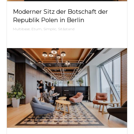
Flex
Moderner Sitz der Botschaft der
Drops,
Republik Polen in Berlin
Multibase, Etum, Simplic, Sit&stand
TZM