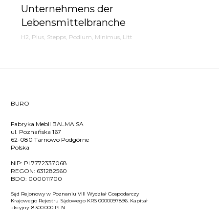
Unternehmens der
Lebensmittelbranche
H2, Plus, Stepps, Podium, Minimus, Litt
BÜRO
Fabryka Mebli BALMA SA
ul. Poznańska 167
62-080 Tarnowo Podgórne
Polska
NIP:
PL7772337068
REGON:
631282560
BDO:
000011700
Sąd Rejonowy w Poznaniu VIII Wydział Gospodarczy
Krajowego Rejestru Sądowego KRS 0000097896. Kapitał
akcyjny: 8.300.000 PLN