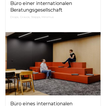
Dignis,
Büro einer internationalen
Simplic
Beratungsgesellschaft
Drops, Gravos, Stepps, Minimus
PCS 
Multiba
Büro eines internationalen