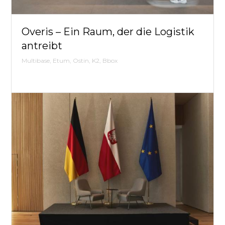
Overis – Ein Raum, der die Logistik
DSK
antreibt
Dignis,
Stepps
Multibase, Etum, Ostin, K2, Bbox