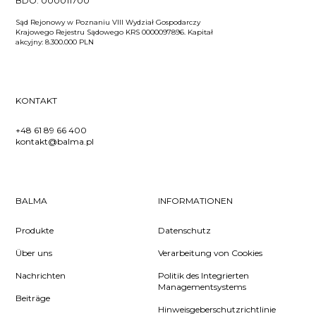
BDO:
000011700
Sąd Rejonowy w Poznaniu VIII Wydział Gospodarczy
Krajowego Rejestru Sądowego KRS 0000097896. Kapitał
akcyjny: 8.300.000 PLN
KONTAKT
+48 61 89 66 400
kontakt@balma.pl
BALMA
INFORMATIONEN
Produkte
Datenschutz
Über uns
Verarbeitung von Cookies
Nachrichten
Politik des Integrierten
Managementsystems
Beiträge
Hinweisgeberschutzrichtlinie