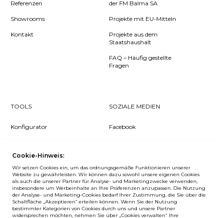
Referenzen
der FM Balma SA
Showrooms
Projekte mit EU-Mitteln
Kontakt
Projekte aus dem
Staatshaushalt
FAQ – Häufig gestellte
Fragen
TOOLS
SOZIALE MEDIEN
Konfigurator
Facebook
Pcon Planner
Instagram
Cookie-Hinweis:
Downloads
YouTube
Wir setzen Cookies ein, um das ordnungsgemäße Funktionieren unserer
Log in
LinkedIn
Website zu gewährleisten. Wir können dazu sowohl unsere eigenen Cookies
als auch die unserer Partner für Analyse- und Marketingzwecke verwenden,
insbesondere um Werbeinhalte an Ihre Präferenzen anzupassen. Die Nutzung
der Analyse- und Marketing-Cookies bedarf Ihrer Zustimmung, die Sie über die
Schaltfläche „Akzeptieren“ erteilen können. Wenn Sie der Nutzung
bestimmter Kategorien von Cookies durch uns und unsere Partner
NEWSLETTER
widersprechen möchten, nehmen Sie über „Cookies verwalten“ Ihre