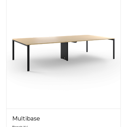
Multibase
Bench N4