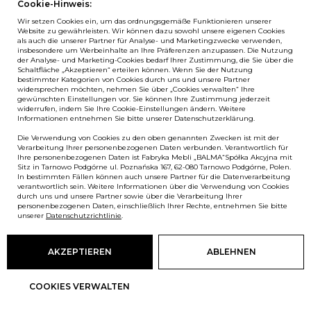
Cookie-Hinweis:
Wir setzen Cookies ein, um das ordnungsgemäße Funktionieren unserer
Website zu gewährleisten. Wir können dazu sowohl unsere eigenen Cookies
als auch die unserer Partner für Analyse- und Marketingzwecke verwenden,
insbesondere um Werbeinhalte an Ihre Präferenzen anzupassen. Die Nutzung
Sit&stand
der Analyse- und Marketing-Cookies bedarf Ihrer Zustimmung, die Sie über die
Schaltfläche „Akzeptieren“ erteilen können. Wenn Sie der Nutzung
bestimmter Kategorien von Cookies durch uns und unsere Partner
S4 Schreibtisch mit elektrischer Höhenverstellung
widersprechen möchten, nehmen Sie über „Cookies verwalten“ Ihre
gewünschten Einstellungen vor. Sie können Ihre Zustimmung jederzeit
widerrufen, indem Sie Ihre Cookie-Einstellungen ändern. Weitere
Informationen entnehmen Sie bitte unserer Datenschutzerklärung.
Die Verwendung von Cookies zu den oben genannten Zwecken ist mit der
Verarbeitung Ihrer personenbezogenen Daten verbunden. Verantwortlich für
Ihre personenbezogenen Daten ist Fabryka Mebli „BALMA“Spółka Akcyjna mit
Sitz in Tarnowo Podgórne ul. Poznańska 167, 62-080 Tarnowo Podgórne, Polen.
In bestimmten Fällen können auch unsere Partner für die Datenverarbeitung
verantwortlich sein. Weitere Informationen über die Verwendung von Cookies
durch uns und unsere Partner sowie über die Verarbeitung Ihrer
personenbezogenen Daten, einschließlich Ihrer Rechte, entnehmen Sie bitte
unserer
Datenschutzrichtlinie
.
AKZEPTIEREN
ABLEHNEN
COOKIES VERWALTEN