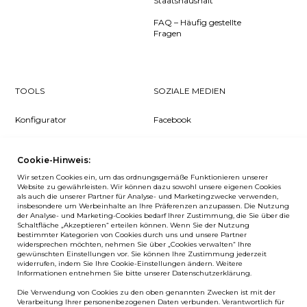
Staatshaushalt
FAQ – Häufig gestellte
Fragen
TOOLS
SOZIALE MEDIEN
Konfigurator
Facebook
Pcon Planner
Instagram
Cookie-Hinweis:
Downloads
YouTube
Wir setzen Cookies ein, um das ordnungsgemäße Funktionieren unserer
Log in
LinkedIn
Website zu gewährleisten. Wir können dazu sowohl unsere eigenen Cookies
als auch die unserer Partner für Analyse- und Marketingzwecke verwenden,
insbesondere um Werbeinhalte an Ihre Präferenzen anzupassen. Die Nutzung
der Analyse- und Marketing-Cookies bedarf Ihrer Zustimmung, die Sie über die
Schaltfläche „Akzeptieren“ erteilen können. Wenn Sie der Nutzung
bestimmter Kategorien von Cookies durch uns und unsere Partner
NEWSLETTER
widersprechen möchten, nehmen Sie über „Cookies verwalten“ Ihre
gewünschten Einstellungen vor. Sie können Ihre Zustimmung jederzeit
widerrufen, indem Sie Ihre Cookie-Einstellungen ändern. Weitere
Wenn Sie als Erster über Neuigkeiten bei Balma informiert
Informationen entnehmen Sie bitte unserer Datenschutzerklärung.
werden möchten, abonnieren Sie unseren #nospam
Die Verwendung von Cookies zu den oben genannten Zwecken ist mit der
Newsletter!
Verarbeitung Ihrer personenbezogenen Daten verbunden. Verantwortlich für