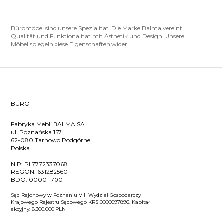
Büromöbel sind unsere Spezialität. Die Marke Balma vereint
Qualität und Funktionalität mit Ästhetik und Design. Unsere
Möbel spiegeln diese Eigenschaften wider.
BÜRO
Fabryka Mebli BALMA SA
ul. Poznańska 167
62-080 Tarnowo Podgórne
Polska
NIP:
PL7772337068
REGON:
631282560
BDO:
000011700
Sąd Rejonowy w Poznaniu VIII Wydział Gospodarczy
Krajowego Rejestru Sądowego KRS 0000097896. Kapitał
akcyjny: 8.300.000 PLN