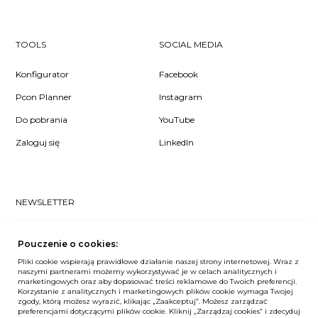
TOOLS
SOCIAL MEDIA
Konfigurator
Facebook
Pcon Planner
Instagram
Do pobrania
YouTube
Zaloguj się
LinkedIn
NEWSLETTER
Czy chcesz dowiedzieć się pierwsza/-y co u nas słychać? Zapisz
się do naszego #nospam newslettera!
Pouczenie o cookies:
Pliki cookie wspierają prawidłowe działanie naszej strony internetowej. Wraz z
ZAPISZ MNIE
naszymi partnerami możemy wykorzystywać je w celach analitycznych i
marketingowych oraz aby dopasować treści reklamowe do Twoich preferencji.
Korzystanie z analitycznych i marketingowych plików cookie wymaga Twojej
zgody, którą możesz wyrazić, klikając „Zaakceptuj”. Możesz zarządzać
preferencjami dotyczącymi plików cookie. Kliknij „Zarządzaj cookies” i zdecyduj