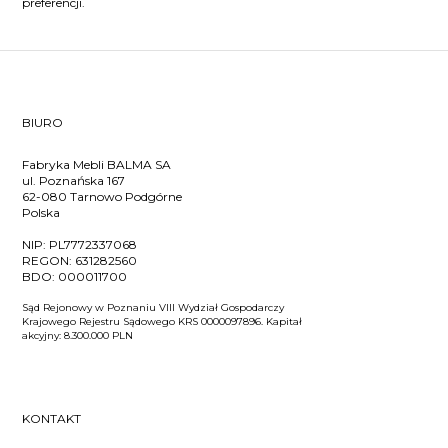
preferencji.
BIURO
Fabryka Mebli BALMA SA
ul. Poznańska 167
62-080 Tarnowo Podgórne
Polska
NIP:
PL7772337068
REGON:
631282560
BDO:
000011700
Sąd Rejonowy w Poznaniu VIII Wydział Gospodarczy
Krajowego Rejestru Sądowego KRS 0000097896. Kapitał
akcyjny: 8.300.000 PLN
KONTAKT