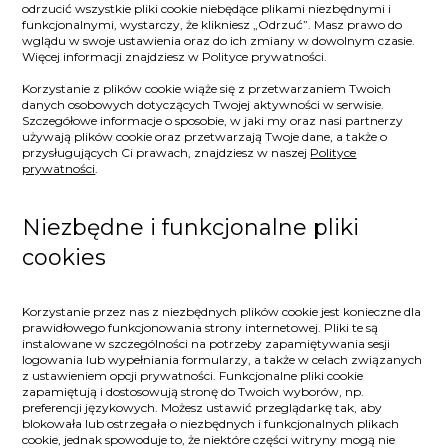
odrzucić wszystkie pliki cookie niebędące plikami niezbędnymi i
funkcjonalnymi, wystarczy, że klikniesz „Odrzuć”. Masz prawo do
wglądu w swoje ustawienia oraz do ich zmiany w dowolnym czasie.
Więcej informacji znajdziesz w Polityce prywatności.
Korzystanie z plików cookie wiąże się z przetwarzaniem Twoich
danych osobowych dotyczących Twojej aktywności w serwisie.
Szczegółowe informacje o sposobie, w jaki my oraz nasi partnerzy
używają plików cookie oraz przetwarzają Twoje dane, a także o
przysługujących Ci prawach, znajdziesz w naszej
Polityce
prywatności
.
Niezbędne i funkcjonalne pliki
cookies
Korzystanie przez nas z niezbędnych plików cookie jest konieczne dla
prawidłowego funkcjonowania strony internetowej. Pliki te są
instalowane w szczególności na potrzeby zapamiętywania sesji
logowania lub wypełniania formularzy, a także w celach związanych
z ustawieniem opcji prywatności. Funkcjonalne pliki cookie
zapamiętują i dostosowują stronę do Twoich wyborów, np.
preferencji językowych. Możesz ustawić przeglądarkę tak, aby
blokowała lub ostrzegała o niezbędnych i funkcjonalnych plikach
cookie, jednak spowoduje to, że niektóre części witryny mogą nie