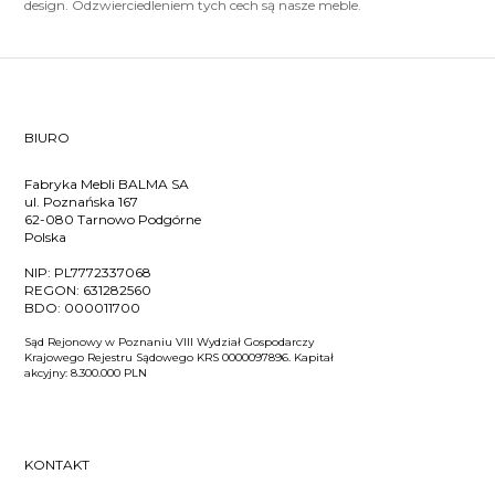
design. Odzwierciedleniem tych cech są nasze meble.
BIURO
Fabryka Mebli BALMA SA
ul. Poznańska 167
62-080 Tarnowo Podgórne
Polska
NIP:
PL7772337068
REGON:
631282560
BDO:
000011700
Sąd Rejonowy w Poznaniu VIII Wydział Gospodarczy
Krajowego Rejestru Sądowego KRS 0000097896. Kapitał
akcyjny: 8.300.000 PLN
KONTAKT