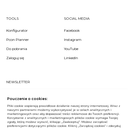
TOOLS
SOCIAL MEDIA
Konfigurator
Facebook
Pcon Planner
Instagram
Do pobrania
YouTube
Zaloguj się
LinkedIn
NEWSLETTER
Czy chcesz dowiedzieć się pierwsza/-y co u nas słychać? Zapisz
się do naszego #nospam newslettera!
Pouczenie o cookies:
Pliki cookie wspierają prawidłowe działanie naszej strony internetowej. Wraz z
ZAPISZ MNIE
naszymi partnerami możemy wykorzystywać je w celach analitycznych i
marketingowych oraz aby dopasować treści reklamowe do Twoich preferencji.
Korzystanie z analitycznych i marketingowych plików cookie wymaga Twojej
zgody, którą możesz wyrazić, klikając „Zaakceptuj”. Możesz zarządzać
preferencjami dotyczącymi plików cookie. Kliknij „Zarządzaj cookies” i zdecyduj