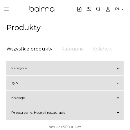
PL
Produkty
Wszystkie produkty
Kategorie
Kolekcje
Prz
Kategorie
Typ
Kolekcje
Przestrzenie:
Hotele i restauracje
WYCZYŚĆ FILTRY