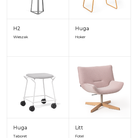
H2
Huga
Wieszak
Hoker
Huga
Litt
Taboret
Fotel