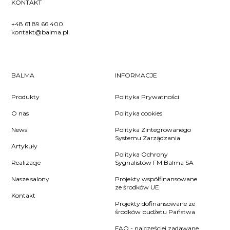
KONTAKT
+48 61 89 66 400
kontakt@balma.pl
BALMA
INFORMACJE
Produkty
Polityka Prywatności
O nas
Polityka cookies
News
Polityka Zintegrowanego
Systemu Zarządzania
Artykuły
Polityka Ochrony
Realizacje
Sygnalistów FM Balma SA
Nasze salony
Projekty współfinansowane
ze środków UE
Kontakt
Projekty dofinansowane ze
środków budżetu Państwa
FAQ - najczęściej zadawane