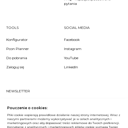
pytania
TOOLS
SOCIAL MEDIA
Konfigurator
Facebook
Pcon Planner
Instagram
Do pobrania
YouTube
Zaloguj się
LinkedIn
NEWSLETTER
Czy chcesz dowiedzieć się pierwsza/-y co u nas słychać? Zapisz
się do naszego #nospam newslettera!
Pouczenie o cookies:
Pliki cookie wspierają prawidłowe działanie naszej strony internetowej. Wraz z
ZAPISZ MNIE
naszymi partnerami możemy wykorzystywać je w celach analitycznych i
marketingowych oraz aby dopasować treści reklamowe do Twoich preferencji.
Korzystanie z analitycznych i marketingowych plików cookie wymaga Twojej