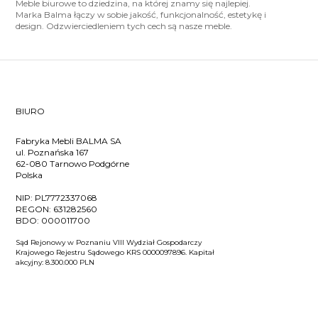
Meble biurowe to dziedzina, na której znamy się najlepiej.
Marka Balma łączy w sobie jakość, funkcjonalność, estetykę i
design. Odzwierciedleniem tych cech są nasze meble.
BIURO
Fabryka Mebli BALMA SA
ul. Poznańska 167
62-080 Tarnowo Podgórne
Polska
NIP:
PL7772337068
REGON:
631282560
BDO:
000011700
Sąd Rejonowy w Poznaniu VIII Wydział Gospodarczy
Krajowego Rejestru Sądowego KRS 0000097896. Kapitał
akcyjny: 8.300.000 PLN