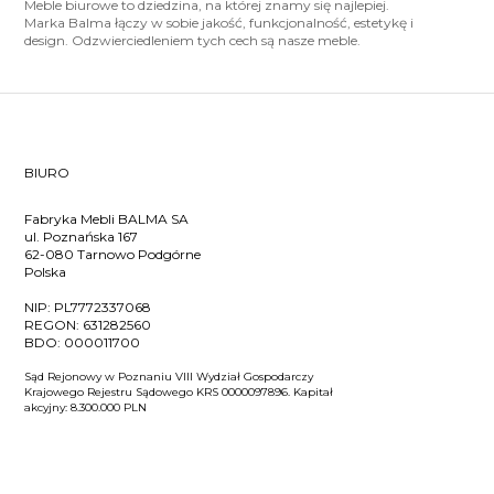
Meble biurowe to dziedzina, na której znamy się najlepiej.
Marka Balma łączy w sobie jakość, funkcjonalność, estetykę i
design. Odzwierciedleniem tych cech są nasze meble.
BIURO
Fabryka Mebli BALMA SA
ul. Poznańska 167
62-080 Tarnowo Podgórne
Polska
NIP:
PL7772337068
REGON:
631282560
BDO:
000011700
Sąd Rejonowy w Poznaniu VIII Wydział Gospodarczy
Krajowego Rejestru Sądowego KRS 0000097896. Kapitał
akcyjny: 8.300.000 PLN