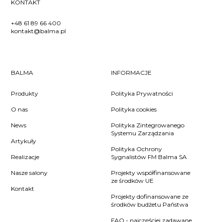
KONTAKT
+48 61 89 66 400
kontakt@balma.pl
BALMA
INFORMACJE
Produkty
Polityka Prywatności
O nas
Polityka cookies
News
Polityka Zintegrowanego
Systemu Zarządzania
Artykuły
Polityka Ochrony
Realizacje
Sygnalistów FM Balma SA
Nasze salony
Projekty współfinansowane
ze środków UE
Kontakt
Projekty dofinansowane ze
środków budżetu Państwa
FAQ - najczęściej zadawane