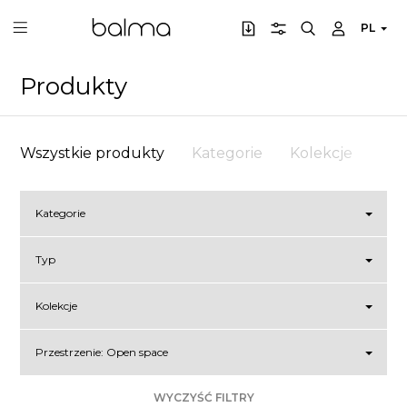
PL
Produkty
Wszystkie produkty
Kategorie
Kolekcje
Prz
Kategorie
Typ
Kolekcje
Przestrzenie:
Open space
WYCZYŚĆ FILTRY