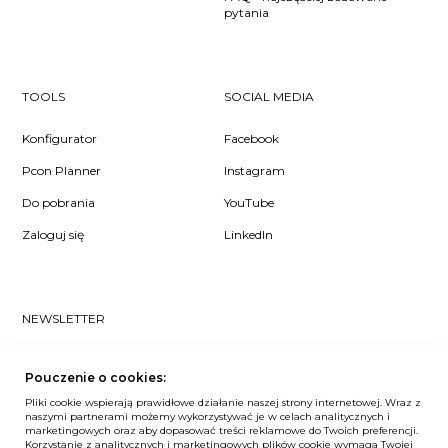
pytania
TOOLS
SOCIAL MEDIA
Konfigurator
Facebook
Pcon Planner
Instagram
Do pobrania
YouTube
Zaloguj się
LinkedIn
NEWSLETTER
Czy chcesz dowiedzieć się pierwsza/-y co u nas słychać? Zapisz
się do naszego #nospam newslettera!
Pouczenie o cookies:
Pliki cookie wspierają prawidłowe działanie naszej strony internetowej. Wraz z
ZAPISZ MNIE
naszymi partnerami możemy wykorzystywać je w celach analitycznych i
marketingowych oraz aby dopasować treści reklamowe do Twoich preferencji.
Korzystanie z analitycznych i marketingowych plików cookie wymaga Twojej