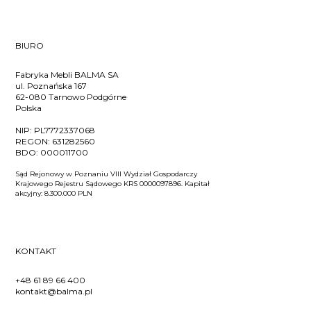
BIURO
Fabryka Mebli BALMA SA
ul. Poznańska 167
62-080 Tarnowo Podgórne
Polska
NIP:
PL7772337068
REGON:
631282560
BDO:
000011700
Sąd Rejonowy w Poznaniu VIII Wydział Gospodarczy
Krajowego Rejestru Sądowego KRS 0000097896. Kapitał
akcyjny: 8.300.000 PLN
KONTAKT
+48 61 89 66 400
kontakt@balma.pl