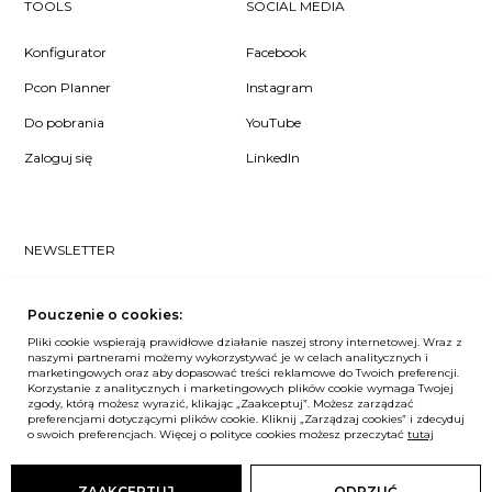
TOOLS
SOCIAL MEDIA
Konfigurator
Facebook
Pcon Planner
Instagram
Do pobrania
YouTube
Zaloguj się
LinkedIn
NEWSLETTER
Czy chcesz dowiedzieć się pierwsza/-y co u nas słychać? Zapisz
się do naszego #nospam newslettera!
Pouczenie o cookies:
Pliki cookie wspierają prawidłowe działanie naszej strony internetowej. Wraz z
ZAPISZ MNIE
naszymi partnerami możemy wykorzystywać je w celach analitycznych i
marketingowych oraz aby dopasować treści reklamowe do Twoich preferencji.
Korzystanie z analitycznych i marketingowych plików cookie wymaga Twojej
zgody, którą możesz wyrazić, klikając „Zaakceptuj”. Możesz zarządzać
preferencjami dotyczącymi plików cookie. Kliknij „Zarządzaj cookies” i zdecyduj
o swoich preferencjach. Więcej o polityce cookies możesz przeczytać
tutaj
Unia Europejska
© Balma. Wszelkie prawa zastrzeżone.
ZAAKCEPTUJ
ODRZUĆ