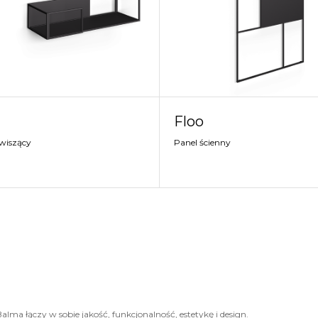
Floo
 wiszący
Panel ścienny
alma łączy w sobie jakość, funkcjonalność, estetykę i design.