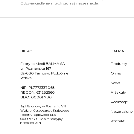
Odzwierciedleniem tych cech są nasze meble.
BIURO
BALMA
Fabryka Mebli BALMA SA
Produkty
ul. Poznańska 167
62-080 Tarnowo Podgórne
O nas
Polska
News
NIP:
PL7772337068
REGON:
631282560
Artykuły
BDO:
000011700
Realizacje
Sąd Rejonowy w Poznaniu VIII
Wydział Gospodarczy Krajowego
Nasze salony
Rejestru Sądowego KRS
0000097896. Kapitał akcyjny:
Kontakt
8.300.000 PLN