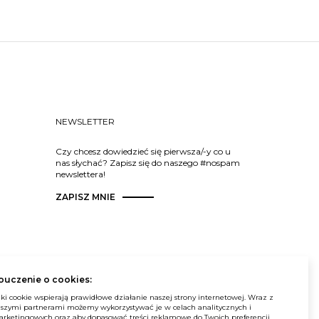
NEWSLETTER
Czy chcesz dowiedzieć się pierwsza/-y co u
nas słychać? Zapisz się do naszego #nospam
newslettera!
ZAPISZ MNIE
ouczenie o cookies:
© Balma. Wszelkie prawa zastrzeżone.
iki cookie wspierają prawidłowe działanie naszej strony internetowej. Wraz z
szymi partnerami możemy wykorzystywać je w celach analitycznych i
rketingowych oraz aby dopasować treści reklamowe do Twoich preferencji.