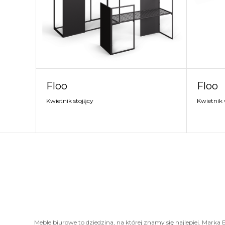
Floo
Floo
Kwietnik stojący
Kwietnik
Meble biurowe to dziedzina, na której znamy się najlepiej. Marka B