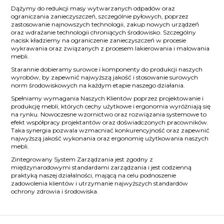
Dążymy do redukcji masy wytwarzanych odpadów oraz
ograniczania zanieczyszczeń, szczególnie pyłowych, poprzez
zastosowanie najnowszych technologii, zakup nowych urządzeń
oraz wdrażanie technologii chroniących środowisko. Szczególny
nacisk kładziemy na ograniczenie zanieczyszczeń w procesie
wykrawania oraz związanych z procesem lakierowania i malowania
mebli.
Starannie dobieramy surowce i komponenty do produkcji naszych
wyrobów, by zapewnić najwyższą jakość i stosowanie surowych
norm środowiskowych na każdym etapie naszego działania.
Spełniamy wymagania Naszych Klientów poprzez projektowanie i
produkcję mebli, których cechy użytkowe i ergonomia wyróżniają się
na rynku. Nowoczesne wzornictwo oraz rozwiązania systemowe to
efekt współpracy projektantów oraz doświadczonych pracowników.
Taka synergia pozwala wzmacniać konkurencyjność oraz zapewnić
najwyższą jakość wykonania oraz ergonomię użytkowania naszych
mebli.
Zintegrowany System Zarządzania jest zgodny z
międzynarodowymi standardami zarządzania i jest codzienną
praktyką naszej działalności, mającą na celu podnoszenie
zadowolenia klientów i utrzymanie najwyższych standardów
ochrony zdrowia i środowiska.