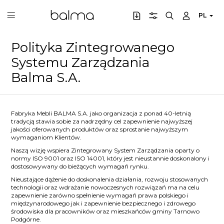
PL
Polityka Zintegrowanego
Systemu Zarządzania
Balma S.A.
Fabryka Mebli BALMA S.A. jako organizacja z ponad 40-letnią
tradycją stawia sobie za nadrzędny cel zapewnienie najwyższej
jakości oferowanych produktów oraz sprostanie najwyższym
wymaganiom Klientów.
Naszą wizję wspiera Zintegrowany System Zarządzania oparty o
normy ISO 9001 oraz ISO 14001, który jest nieustannie doskonalony i
dostosowywany do bieżących wymagań rynku.
Nieustające dążenie do doskonalenia działania, rozwoju stosowanych
technologii oraz wdrażanie nowoczesnych rozwiązań ma na celu
zapewnienie zarówno spełnienie wymagań prawa polskiego i
międzynarodowego jak i zapewnienie bezpiecznego i zdrowego
środowiska dla pracowników oraz mieszkańców gminy Tarnowo
Podgórne.