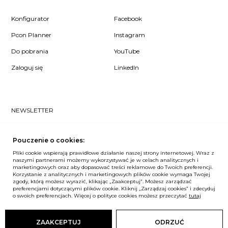
Konfigurator
Facebook
Pcon Planner
Instagram
Do pobrania
YouTube
Zaloguj się
LinkedIn
NEWSLETTER
Czy chcesz dowiedzieć się pierwsza/-y co u nas słychać? Zapisz
się do naszego #nospam newslettera!
Pouczenie o cookies:
Pliki cookie wspierają prawidłowe działanie naszej strony internetowej. Wraz z
ZAPISZ MNIE
naszymi partnerami możemy wykorzystywać je w celach analitycznych i
marketingowych oraz aby dopasować treści reklamowe do Twoich preferencji.
Korzystanie z analitycznych i marketingowych plików cookie wymaga Twojej
zgody, którą możesz wyrazić, klikając „Zaakceptuj”. Możesz zarządzać
preferencjami dotyczącymi plików cookie. Kliknij „Zarządzaj cookies” i zdecyduj
o swoich preferencjach. Więcej o polityce cookies możesz przeczytać
Unia Europejska
tutaj
© Balma. Wszelkie prawa zastrzeżone.
ZAAKCEPTUJ
ODRZUĆ