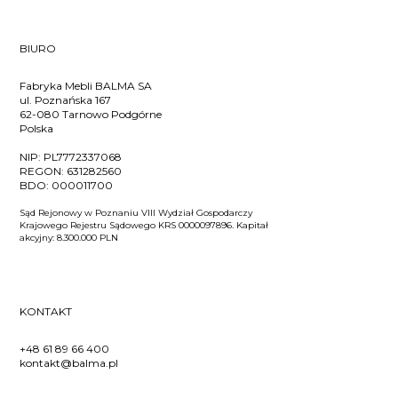
BIURO
Fabryka Mebli BALMA SA
ul. Poznańska 167
62-080 Tarnowo Podgórne
Polska
NIP:
PL7772337068
REGON:
631282560
BDO:
000011700
Sąd Rejonowy w Poznaniu VIII Wydział Gospodarczy
Krajowego Rejestru Sądowego KRS 0000097896. Kapitał
akcyjny: 8.300.000 PLN
KONTAKT
+48 61 89 66 400
kontakt@balma.pl