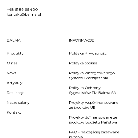
+48 61 89 66 400
kontakt@balma.pl
BALMA
INFORMACJE
Produkty
Polityka Prywatności
O nas
Polityka cookies
News
Polityka Zintegrowanego
Systemu Zarządzania
Artykuły
Polityka Ochrony
Realizacje
Sygnalistów FM Balma SA
Nasze salony
Projekty współfinansowane
ze środków UE
Kontakt
Projekty dofinansowane ze
środków budżetu Państwa
FAQ - najczęściej zadawane
pytania