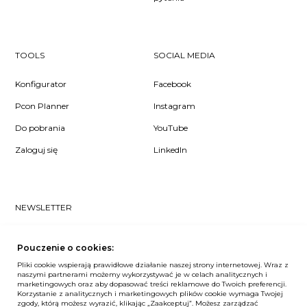
TOOLS
SOCIAL MEDIA
Konfigurator
Facebook
Pcon Planner
Instagram
Do pobrania
YouTube
Zaloguj się
LinkedIn
NEWSLETTER
Czy chcesz dowiedzieć się pierwsza/-y co u nas słychać? Zapisz
się do naszego #nospam newslettera!
Pouczenie o cookies:
Pliki cookie wspierają prawidłowe działanie naszej strony internetowej. Wraz z
ZAPISZ MNIE
naszymi partnerami możemy wykorzystywać je w celach analitycznych i
marketingowych oraz aby dopasować treści reklamowe do Twoich preferencji.
Korzystanie z analitycznych i marketingowych plików cookie wymaga Twojej
zgody, którą możesz wyrazić, klikając „Zaakceptuj”. Możesz zarządzać