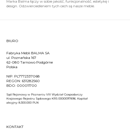
Marka Balma łączy w sobie jakość, funkcjonalność, estetykę i
design. Odzwierciedleniem tych cech są nasze meble.
BIURO
Fabryka Mebli BALMA SA
ul. Poznańska 167
62-080 Tarnowo Podgórne
Polska
NIP:
PL7772337068
REGON:
631282560
BDO:
000011700
Sąd Rejonowy w Poznaniu VIII Wydział Gospodarczy
Krajowego Rejestru Sądowego KRS 0000097896. Kapitał
akcyjny: 8.300.000 PLN
KONTAKT