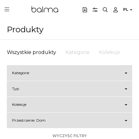
PL
Produkty
Wszystkie produkty
Kategorie
Kolekcje
Prz
Kategorie
Typ
Kolekcje
Przestrzenie:
Dom
WYCZYŚĆ FILTRY