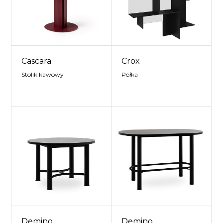
Cascara
Crox
Stolik kawowy
Półka
Demino
Demino