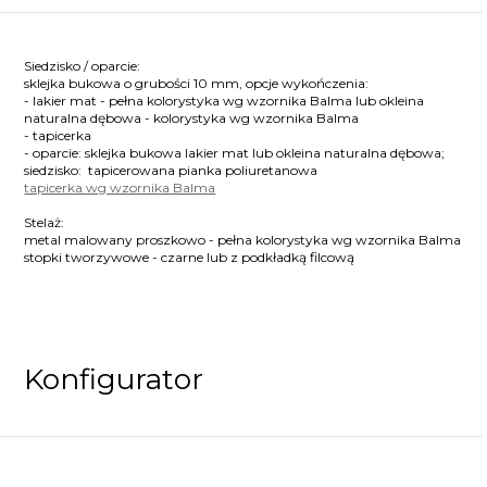
Siedzisko / oparcie:
sklejka bukowa o grubości 10 mm, opcje wykończenia:
- lakier mat - pełna kolorystyka wg wzornika Balma lub okleina
naturalna dębowa - kolorystyka wg wzornika Balma
- tapicerka
- oparcie: sklejka bukowa lakier mat lub okleina naturalna dębowa;
siedzisko: tapicerowana pianka poliuretanowa
tapicerka wg wzornika Balma
Stelaż:
metal malowany proszkowo - pełna kolorystyka wg wzornika Balma
stopki tworzywowe - czarne lub z podkładką filcową
Konfigurator