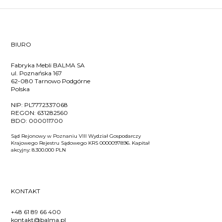
BIURO
Fabryka Mebli BALMA SA
ul. Poznańska 167
62-080 Tarnowo Podgórne
Polska
NIP:
PL7772337068
REGON:
631282560
BDO:
000011700
Sąd Rejonowy w Poznaniu VIII Wydział Gospodarczy
Krajowego Rejestru Sądowego KRS 0000097896. Kapitał
akcyjny: 8.300.000 PLN
KONTAKT
+48 61 89 66 400
kontakt@balma.pl