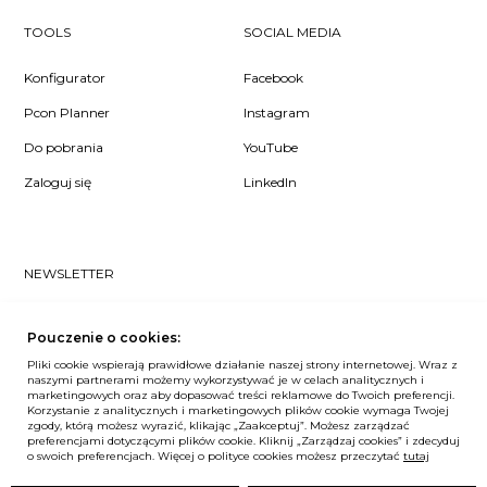
TOOLS
SOCIAL MEDIA
Konfigurator
Facebook
Pcon Planner
Instagram
Do pobrania
YouTube
Zaloguj się
LinkedIn
NEWSLETTER
Czy chcesz dowiedzieć się pierwsza/-y co u nas słychać? Zapisz
się do naszego #nospam newslettera!
Pouczenie o cookies:
Pliki cookie wspierają prawidłowe działanie naszej strony internetowej. Wraz z
ZAPISZ MNIE
naszymi partnerami możemy wykorzystywać je w celach analitycznych i
marketingowych oraz aby dopasować treści reklamowe do Twoich preferencji.
Korzystanie z analitycznych i marketingowych plików cookie wymaga Twojej
zgody, którą możesz wyrazić, klikając „Zaakceptuj”. Możesz zarządzać
preferencjami dotyczącymi plików cookie. Kliknij „Zarządzaj cookies” i zdecyduj
Unia Europejska
o swoich preferencjach. Więcej o polityce cookies możesz przeczytać
tutaj