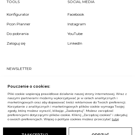
TOOLS
SOCIAL MEDIA
Konfigurator
Facebook
Pcon Planner
Instagram
Do pobrania
YouTube
Zaloguj się
LinkedIn
NEWSLETTER
Czy chcesz dowiedzieć się pierwsza/-y co u nas słychać? Zapisz
się do naszego #nospam newslettera!
Pouczenie o cookies:
Pliki cookie wspierają prawidłowe działanie naszej strony internetowej. Wraz z
ZAPISZ MNIE
naszymi partnerami możemy wykorzystywać je w celach analitycznych i
marketingowych oraz aby dopasować treści reklamowe do Twoich preferencji.
Korzystanie z analitycznych i marketingowych plików cookie wymaga Twojej
zgody, którą możesz wyrazić, klikając „Zaakceptuj”. Możesz zarządzać
preferencjami dotyczącymi plików cookie. Kliknij „Zarządzaj cookies” i zdecyduj
o swoich preferencjach. Więcej o polityce cookies możesz przeczytać
tutaj
Unia Europejska
© Balma. Wszelkie prawa zastrzeżone.
ZAAKCEPTUJ
ODRZUĆ