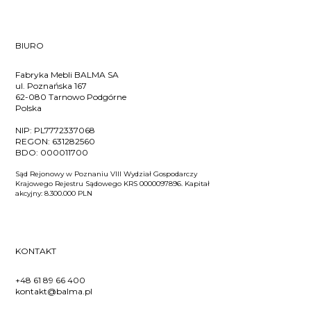
BIURO
Fabryka Mebli BALMA SA
ul. Poznańska 167
62-080 Tarnowo Podgórne
Polska
NIP:
PL7772337068
REGON:
631282560
BDO:
000011700
Sąd Rejonowy w Poznaniu VIII Wydział Gospodarczy
Krajowego Rejestru Sądowego KRS 0000097896. Kapitał
akcyjny: 8.300.000 PLN
KONTAKT
+48 61 89 66 400
kontakt@balma.pl