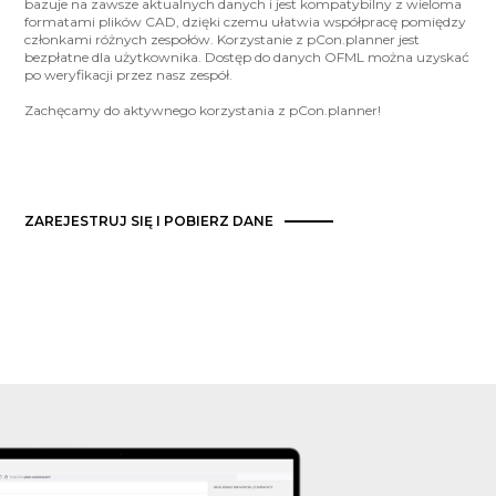
bazuje na zawsze aktualnych danych i jest kompatybilny z wieloma
formatami plików CAD, dzięki czemu ułatwia współpracę pomiędzy
członkami różnych zespołów. Korzystanie z pCon.planner jest
bezpłatne dla użytkownika. Dostęp do danych OFML można uzyskać
po weryfikacji przez nasz zespół.
Zachęcamy do aktywnego korzystania z pCon.planner!
ZAREJESTRUJ SIĘ I POBIERZ DANE