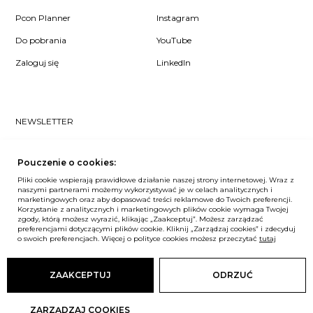
Pcon Planner
Instagram
Do pobrania
YouTube
Zaloguj się
LinkedIn
NEWSLETTER
Czy chcesz dowiedzieć się pierwsza/-y co u nas słychać? Zapisz
się do naszego #nospam newslettera!
Pouczenie o cookies:
Pliki cookie wspierają prawidłowe działanie naszej strony internetowej. Wraz z
ZAPISZ MNIE
naszymi partnerami możemy wykorzystywać je w celach analitycznych i
marketingowych oraz aby dopasować treści reklamowe do Twoich preferencji.
Korzystanie z analitycznych i marketingowych plików cookie wymaga Twojej
zgody, którą możesz wyrazić, klikając „Zaakceptuj”. Możesz zarządzać
preferencjami dotyczącymi plików cookie. Kliknij „Zarządzaj cookies” i zdecyduj
o swoich preferencjach. Więcej o polityce cookies możesz przeczytać
tutaj
Unia Europejska
© Balma. Wszelkie prawa zastrzeżone.
ZAAKCEPTUJ
ODRZUĆ
ZARZĄDZAJ COOKIES