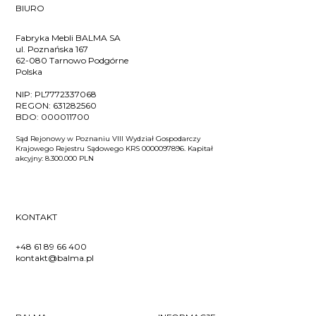
BIURO
Fabryka Mebli BALMA SA
ul. Poznańska 167
62-080 Tarnowo Podgórne
Polska
NIP:
PL7772337068
REGON:
631282560
BDO:
000011700
Sąd Rejonowy w Poznaniu VIII Wydział Gospodarczy
Krajowego Rejestru Sądowego KRS 0000097896. Kapitał
akcyjny: 8.300.000 PLN
KONTAKT
+48 61 89 66 400
kontakt@balma.pl