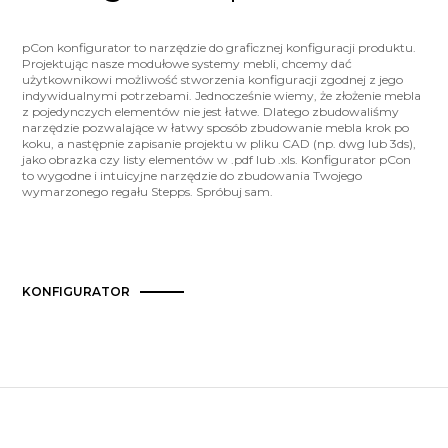
pCon konfigurator to narzędzie do graficznej konfiguracji produktu.
Projektując nasze modułowe systemy mebli, chcemy dać
użytkownikowi możliwość stworzenia konfiguracji zgodnej z jego
indywidualnymi potrzebami. Jednocześnie wiemy, że złożenie mebla
z pojedynczych elementów nie jest łatwe. Dlatego zbudowaliśmy
narzędzie pozwalające w łatwy sposób zbudowanie mebla krok po
koku, a następnie zapisanie projektu w pliku CAD (np. dwg lub 3ds),
jako obrazka czy listy elementów w .pdf lub .xls. Konfigurator pCon
to wygodne i intuicyjne narzędzie do zbudowania Twojego
wymarzonego regału Stepps. Spróbuj sam.
KONFIGURATOR