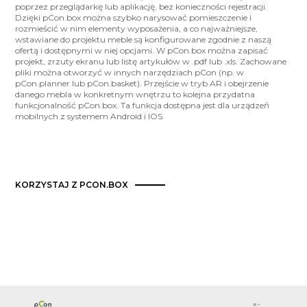
poprzez przeglądarkę lub aplikację, bez konieczności rejestracji.
Dzięki pCon.box można szybko narysować pomieszczenie i
rozmieścić w nim elementy wyposażenia, a co najważniejsze,
wstawiane do projektu meble są konfigurowane zgodnie z naszą
ofertą i dostępnymi w niej opcjami. W pCon.box można zapisać
projekt, zrzuty ekranu lub listę artykułów w .pdf lub .xls. Zachowane
pliki można otworzyć w innych narzędziach pCon (np. w
pCon.planner lub pCon.basket). Przejście w tryb AR i obejrzenie
danego mebla w konkretnym wnętrzu to kolejna przydatna
funkcjonalność pCon.box. Ta funkcja dostępna jest dla urządzeń
mobilnych z systemem Android i IOS.
KORZYSTAJ Z PCON.BOX