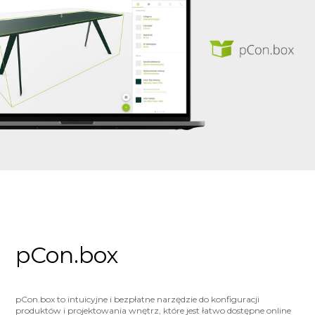
pCon.box
pCon.box to intuicyjne i bezpłatne narzędzie do konfiguracji
produktów i projektowania wnętrz, które jest łatwo dostępne online