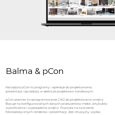
Balma & pCon
Narzędzia pCon to programy i aplikacje do projektowania,
prezentacji i sprzedaży w sektorze projektowo-handlowym.
pCon.planner to oprogramowanie CAD do projektowania wnętrz.
Bazuje na konfigurowalnych danych producentów mebli, artykułów
wykończenia i wyposażenia wnętrz. Pozwala na tworzenie
fotorealistycznych renderów i prezentacji. Jest intuicyjny, szybki,