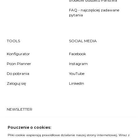
środków budżetu Państwa
FAQ - najczęściej zadawane
pytania
TOOLS
SOCIAL MEDIA
Konfigurator
Facebook
Pcon Planner
Instagram
Do pobrania
YouTube
Zaloguj się
LinkedIn
NEWSLETTER
Czy chcesz dowiedzieć się pierwsza/-y co u nas słychać? Zapisz
się do naszego #nospam newslettera!
Pouczenie o cookies:
Pliki cookie wspierają prawidłowe działanie naszej strony internetowej. Wraz z
ZAPISZ MNIE