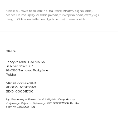
Meble biurowe to dziedzina, na której znamy się najlepiej.
Marka Balma łączy w sobie jakość, funkcjonalność, estetykę i
design. Odzwierciedleniem tych cech są nasze meble.
BIURO
Fabryka Mebli BALMA SA
ul. Poznańska 167
62-080 Tarnowo Podgórne
Polska
NIP:
PL7772337068
REGON:
631282560
BDO:
000011700
Sąd Rejonowy w Poznaniu VIII Wydział Gospodarczy
Krajowego Rejestru Sądowego KRS 0000097896. Kapitał
akcyjny: 8.300.000 PLN