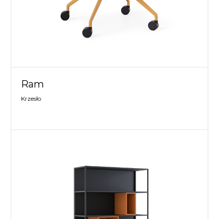
Ram
Krzesło