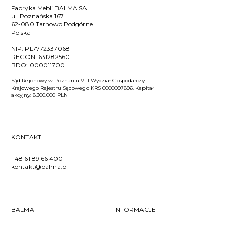
Fabryka Mebli BALMA SA
ul. Poznańska 167
62-080 Tarnowo Podgórne
Polska
NIP:
PL7772337068
REGON:
631282560
BDO:
000011700
Sąd Rejonowy w Poznaniu VIII Wydział Gospodarczy
Krajowego Rejestru Sądowego KRS 0000097896. Kapitał
akcyjny: 8.300.000 PLN
KONTAKT
+48 61 89 66 400
kontakt@balma.pl
BALMA
INFORMACJE