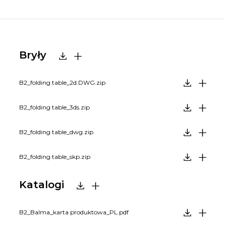
Bryły
B2_folding table_2d.DWG.zip
B2_folding table_3ds.zip
B2_folding table_dwg.zip
B2_folding table_skp.zip
Katalogi
B2_Balma_karta produktowa_PL.pdf