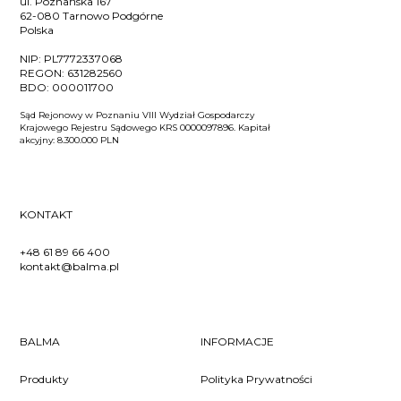
ul. Poznańska 167
62-080 Tarnowo Podgórne
Polska
NIP:
PL7772337068
REGON:
631282560
BDO:
000011700
Sąd Rejonowy w Poznaniu VIII Wydział Gospodarczy
Krajowego Rejestru Sądowego KRS 0000097896. Kapitał
akcyjny: 8.300.000 PLN
KONTAKT
+48 61 89 66 400
kontakt@balma.pl
BALMA
INFORMACJE
Produkty
Polityka Prywatności