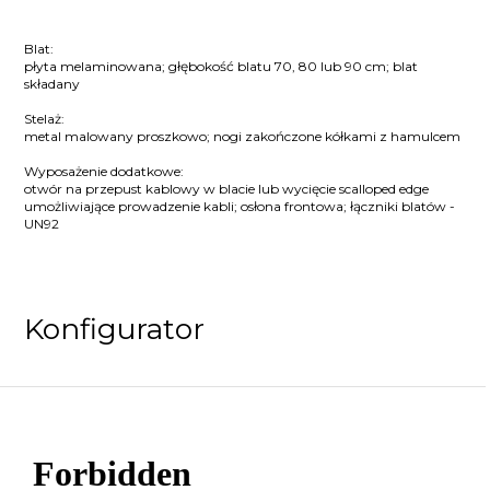
Blat:
płyta melaminowana; głębokość blatu 70, 80 lub 90 cm; blat
składany
Stelaż:
metal malowany proszkowo; nogi zakończone kółkami z hamulcem
Wyposażenie dodatkowe:
otwór na przepust kablowy w blacie lub wycięcie scalloped edge
umożliwiające prowadzenie kabli; osłona frontowa; łączniki blatów -
UN92
Konfigurator