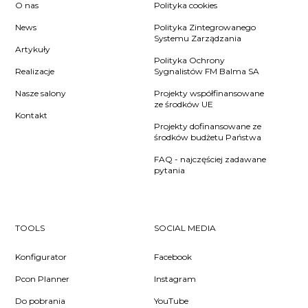
O nas
Polityka cookies
News
Polityka Zintegrowanego
Systemu Zarządzania
Artykuły
Polityka Ochrony
Realizacje
Sygnalistów FM Balma SA
Nasze salony
Projekty współfinansowane
ze środków UE
Kontakt
Projekty dofinansowane ze
środków budżetu Państwa
FAQ - najczęściej zadawane
pytania
TOOLS
SOCIAL MEDIA
Konfigurator
Facebook
Pcon Planner
Instagram
Do pobrania
YouTube