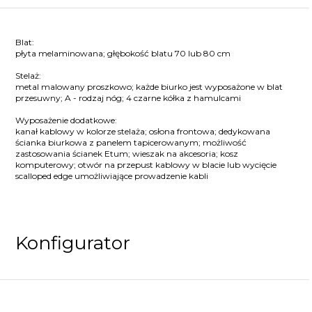
Blat:
płyta melaminowana; głębokość blatu 70 lub 80 cm
Stelaż:
metal malowany proszkowo; każde biurko jest wyposażone w blat
przesuwny; A - rodzaj nóg; 4 czarne kółka z hamulcami
Wyposażenie dodatkowe:
kanał kablowy w kolorze stelaża; osłona frontowa; dedykowana
ścianka biurkowa z panelem tapicerowanym; możliwość
zastosowania ścianek Etum; wieszak na akcesoria; kosz
komputerowy; otwór na przepust kablowy w blacie lub wycięcie
scalloped edge umożliwiające prowadzenie kabli
Konfigurator