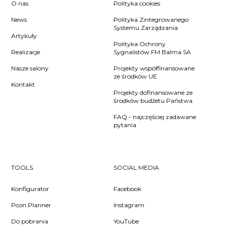
O nas
Polityka cookies
News
Polityka Zintegrowanego
Systemu Zarządzania
Artykuły
Polityka Ochrony
Realizacje
Sygnalistów FM Balma SA
Nasze salony
Projekty współfinansowane
ze środków UE
Kontakt
Projekty dofinansowane ze
środków budżetu Państwa
FAQ - najczęściej zadawane
pytania
TOOLS
SOCIAL MEDIA
Konfigurator
Facebook
Pcon Planner
Instagram
Do pobrania
YouTube