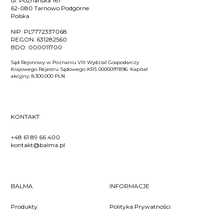
ul. Poznańska 167
62-080 Tarnowo Podgórne
Polska
NIP:
PL7772337068
REGON:
631282560
BDO:
000011700
Sąd Rejonowy w Poznaniu VIII Wydział Gospodarczy
Krajowego Rejestru Sądowego KRS 0000097896. Kapitał
akcyjny: 8.300.000 PLN
KONTAKT
+48 61 89 66 400
kontakt@balma.pl
BALMA
INFORMACJE
Produkty
Polityka Prywatności