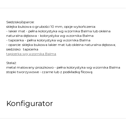
Siedzisko/oparcie:
sklejka bukowa o grubości 10 mm, opcje wykończenia:
- lakier mat - pełna kolorystyka wg wzornika Balma lub okleina
naturalna dębowa - kolorystyka wg wzornika Balma
- tapicerka - pełna kolorystyka wg wzornika Balma
- oparcie: sklejka bukowa lakier mat lub okleina naturalna dębowa;
siedzisko: tapicerka
tapicerka wg wzornika Balma
Stelaż:
metal malowany proszkowo - pełna kolorystyka wg wzornika Balma
stopki tworzywowe - czarne lub z podkładką filcową
Konfigurator