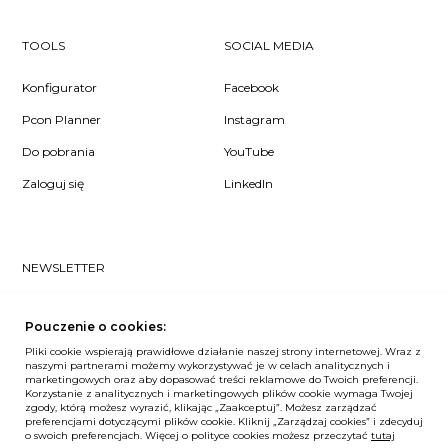
TOOLS
SOCIAL MEDIA
Konfigurator
Facebook
Pcon Planner
Instagram
Do pobrania
YouTube
Zaloguj się
LinkedIn
NEWSLETTER
Czy chcesz dowiedzieć się pierwsza/-y co u nas słychać? Zapisz
się do naszego #nospam newslettera!
Pouczenie o cookies:
Pliki cookie wspierają prawidłowe działanie naszej strony internetowej. Wraz z
ZAPISZ MNIE
naszymi partnerami możemy wykorzystywać je w celach analitycznych i
marketingowych oraz aby dopasować treści reklamowe do Twoich preferencji.
Korzystanie z analitycznych i marketingowych plików cookie wymaga Twojej
zgody, którą możesz wyrazić, klikając „Zaakceptuj”. Możesz zarządzać
preferencjami dotyczącymi plików cookie. Kliknij „Zarządzaj cookies” i zdecyduj
o swoich preferencjach. Więcej o polityce cookies możesz przeczytać
tutaj
Unia Europejska