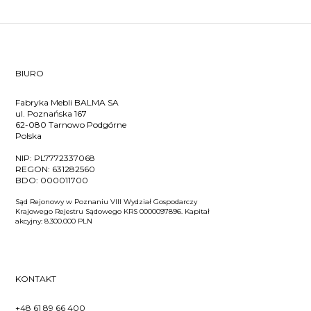
BIURO
Fabryka Mebli BALMA SA
ul. Poznańska 167
62-080 Tarnowo Podgórne
Polska
NIP:
PL7772337068
REGON:
631282560
BDO:
000011700
Sąd Rejonowy w Poznaniu VIII Wydział Gospodarczy
Krajowego Rejestru Sądowego KRS 0000097896. Kapitał
akcyjny: 8.300.000 PLN
KONTAKT
+48 61 89 66 400