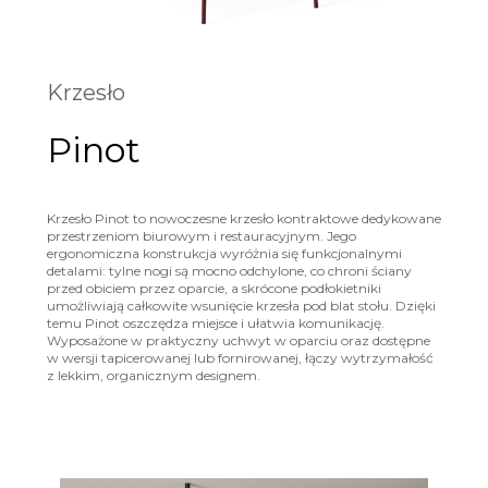
Krzesło
Pinot
Krzesło Pinot to nowoczesne krzesło kontraktowe dedykowane
przestrzeniom biurowym i restauracyjnym. Jego
ergonomiczna konstrukcja wyróżnia się funkcjonalnymi
detalami: tylne nogi są mocno odchylone, co chroni ściany
przed obiciem przez oparcie, a skrócone podłokietniki
umożliwiają całkowite wsunięcie krzesła pod blat stołu. Dzięki
temu Pinot oszczędza miejsce i ułatwia komunikację.
Wyposażone w praktyczny uchwyt w oparciu oraz dostępne
w wersji tapicerowanej lub fornirowanej, łączy wytrzymałość
z lekkim, organicznym designem.