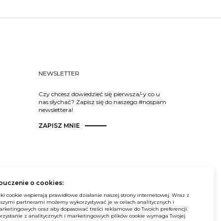
NEWSLETTER
Czy chcesz dowiedzieć się pierwsza/-y co u
nas słychać? Zapisz się do naszego #nospam
newslettera!
ZAPISZ MNIE
ouczenie o cookies:
© Balma. Wszelkie prawa zastrzeżone.
iki cookie wspierają prawidłowe działanie naszej strony internetowej. Wraz z
szymi partnerami możemy wykorzystywać je w celach analitycznych i
rketingowych oraz aby dopasować treści reklamowe do Twoich preferencji.
rzystanie z analitycznych i marketingowych plików cookie wymaga Twojej