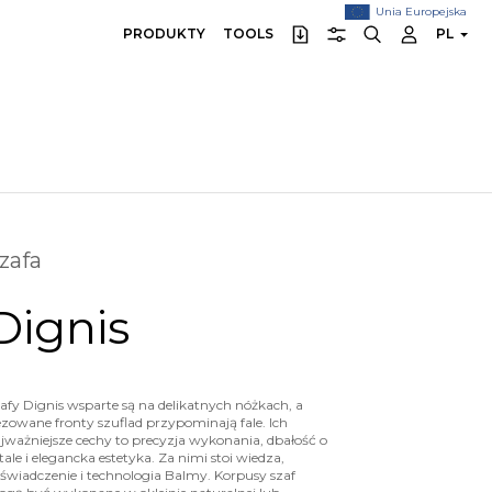
Unia Europejska
PRODUKTY
TOOLS
PL
zafa
Dignis
afy Dignis wsparte są na delikatnych nóżkach, a
ezowane fronty szuflad przypominają fale. Ich
jważniejsze cechy to precyzja wykonania, dbałość o
tale i elegancka estetyka. Za nimi stoi wiedza,
świadczenie i technologia Balmy. Korpusy szaf