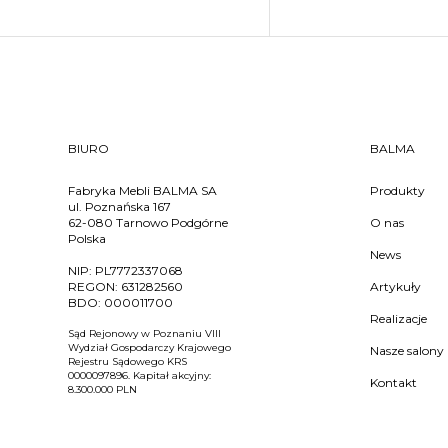
BIURO
BALMA
Fabryka Mebli BALMA SA
Produkty
ul. Poznańska 167
62-080 Tarnowo Podgórne
O nas
Polska
News
NIP:
PL7772337068
REGON:
631282560
Artykuły
BDO:
000011700
Realizacje
Sąd Rejonowy w Poznaniu VIII
Wydział Gospodarczy Krajowego
Nasze salony
Rejestru Sądowego KRS
0000097896. Kapitał akcyjny:
Kontakt
8.300.000 PLN