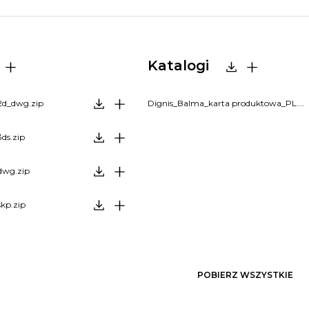
Katalogi
2d_dwg.zip
Dignis_Balma_karta produktowa_PL.pdf
ds.zip
dwg.zip
skp.zip
POBIERZ WSZYSTKIE