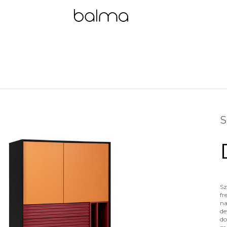
S
Sz
fr
na
de
do