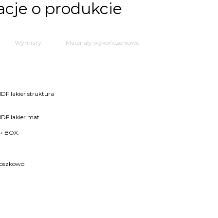
cje o produkcie
Wymiary
Materiały wykończeniowe
:
DF lakier struktura
MDF lakier mat
 + BOX:
roszkowo