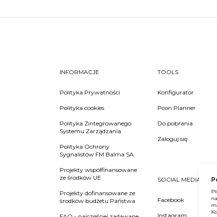
INFORMACJE
TOOLS
Polityka Prywatności
Konfigurator
Polityka cookies
Pcon Planner
Polityka Zintegrowanego
Do pobrania
Systemu Zarządzania
Zaloguj się
Polityka Ochrony
Sygnalistów FM Balma SA
Projekty współfinansowane
ze środków UE
P
SOCIAL MEDIA
Pl
Projekty dofinansowane ze
na
Facebook
środków budżetu Państwa
ma
Ko
Instagram
FAQ - najczęściej zadawane