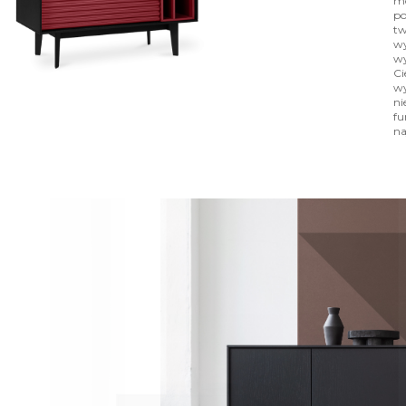
mo
po
tw
wy
wy
Ci
wy
ni
fu
na