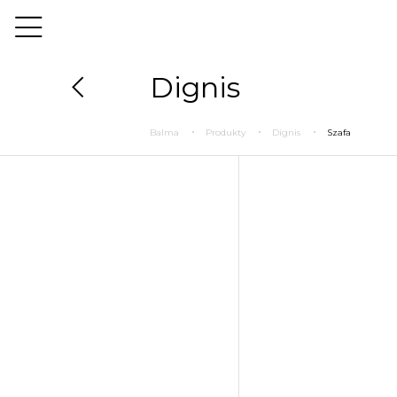
Dignis
Balma
Produkty
Dignis
Szafa