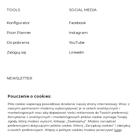
TOOLS
SOCIAL MEDIA
Konfigurator
Facebook
Pcon Planner
Instagram
Do pobrania
YouTube
Zaloguj się
LinkedIn
NEWSLETTER
Czy chcesz dowiedzieć się pierwsza/-y co u nas słychać? Zapisz
się do naszego #nospam newslettera!
Pouczenie o cookies:
Pliki cookie wspierają prawidłowe działanie naszej strony internetowej. Wraz z
ZAPISZ MNIE
naszymi partnerami możemy wykorzystywać je w celach analitycznych i
marketingowych oraz aby dopasować treści reklamowe do Twoich preferencji.
Korzystanie z analitycznych i marketingowych plików cookie wymaga Twojej
zgody, którą możesz wyrazić, klikając „Zaakceptuj”. Możesz zarządzać
preferencjami dotyczącymi plików cookie. Kliknij „Zarządzaj cookies” i zdecyduj
Unia Europejska
o swoich preferencjach. Więcej o polityce cookies możesz przeczytać
tutaj