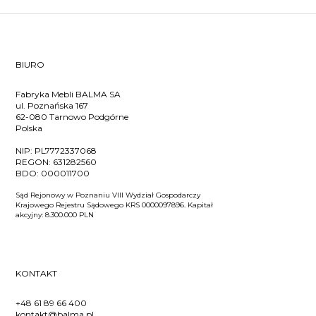
BIURO
Fabryka Mebli BALMA SA
ul. Poznańska 167
62-080 Tarnowo Podgórne
Polska
NIP:
PL7772337068
REGON:
631282560
BDO:
000011700
Sąd Rejonowy w Poznaniu VIII Wydział Gospodarczy
Krajowego Rejestru Sądowego KRS 0000097896. Kapitał
akcyjny: 8.300.000 PLN
KONTAKT
+48 61 89 66 400
kontakt@balma.pl