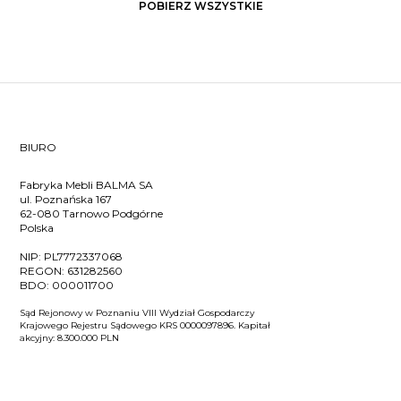
POBIERZ WSZYSTKIE
BIURO
Fabryka Mebli BALMA SA
ul. Poznańska 167
62-080 Tarnowo Podgórne
Polska
NIP:
PL7772337068
REGON:
631282560
BDO:
000011700
Sąd Rejonowy w Poznaniu VIII Wydział Gospodarczy
Krajowego Rejestru Sądowego KRS 0000097896. Kapitał
akcyjny: 8.300.000 PLN