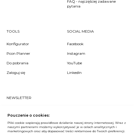
FAQ - najczęściej zadawane
pytania
TOOLS
SOCIAL MEDIA
Konfigurator
Facebook
Pcon Planner
Instagram
Do pobrania
YouTube
Zaloguj się
LinkedIn
NEWSLETTER
Czy chcesz dowiedzieć się pierwsza/-y co u nas słychać? Zapisz
się do naszego #nospam newslettera!
Pouczenie o cookies:
Pliki cookie wspierają prawidłowe działanie naszej strony internetowej. Wraz z
ZAPISZ MNIE
naszymi partnerami możemy wykorzystywać je w celach analitycznych i
marketingowych oraz aby dopasować treści reklamowe do Twoich preferencji.