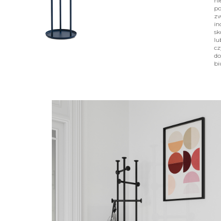
ni
po
zw
in
sk
lu
cz
do
bi