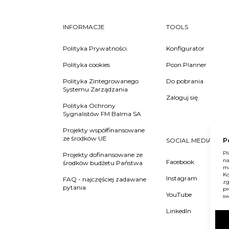
INFORMACJE
TOOLS
Polityka Prywatności
Konfigurator
Polityka cookies
Pcon Planner
Polityka Zintegrowanego
Do pobrania
Systemu Zarządzania
Zaloguj się
Polityka Ochrony
Sygnalistów FM Balma SA
Projekty współfinansowane
ze środków UE
P
SOCIAL MEDIA
Pl
Projekty dofinansowane ze
na
Facebook
środków budżetu Państwa
ma
Ko
Instagram
FAQ - najczęściej zadawane
zg
pytania
pr
YouTube
sw
LinkedIn