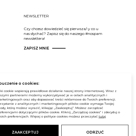
NEWSLETTER
Czy chcesz dowiedzieć się pierwsza/-y co u
nas słychać? Zapisz się do naszego #nospam
newslettera!
ZAPISZ MNIE
ouczenie o cookies:
© Balma. Wszelkie prawa zastrzeżone.
iki cookie wspierają prawidłowe działanie naszej strony internetowej. Wraz z
szymi partnerami możemy wykorzystywać je w celach analitycznych i
rketingowych oraz aby dopasować treści reklamowe do Twoich preferencji.
rzystanie z analitycznych i marketingowych plików cookie wymaga Twojej
ody, którą możesz wyrazić, klikając „Zaakceptuj”. Możesz zarządzać
eferencjami dotyczącymi plików cookie. Kliknij „Zarządzaj cookies” i zdecyduj o
oich preferencjach. Więcej o polityce cookies możesz przeczytać
tutaj
ZAAKCEPTUJ
ODRZUĆ