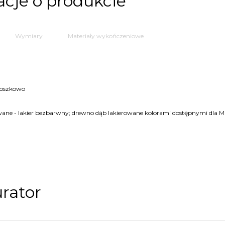
cje o produkcie
Wymiary
Materiały wykończeniowe
roszkowo
ane - lakier bezbarwny; drewno dąb lakierowane kolorami dostępnymi dla M
rator