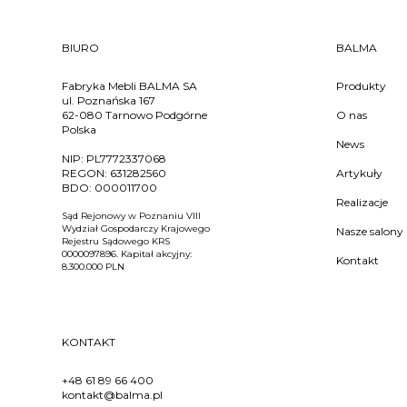
BIURO
BALMA
Fabryka Mebli BALMA SA
Produkty
ul. Poznańska 167
62-080 Tarnowo Podgórne
O nas
Polska
News
NIP:
PL7772337068
REGON:
631282560
Artykuły
BDO:
000011700
Realizacje
Sąd Rejonowy w Poznaniu VIII
Wydział Gospodarczy Krajowego
Nasze salony
Rejestru Sądowego KRS
0000097896. Kapitał akcyjny:
Kontakt
8.300.000 PLN
KONTAKT
+48 61 89 66 400
kontakt@balma.pl