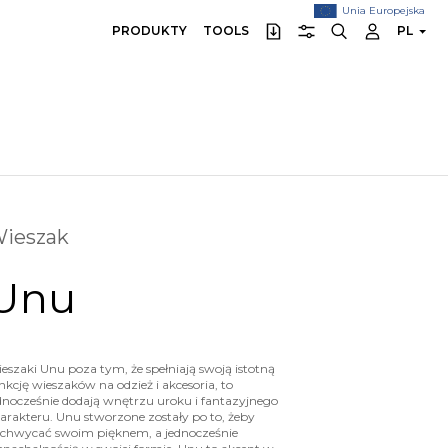
Unia Europejska
PRODUKTY
TOOLS
PL
ieszak
Unu
eszaki Unu poza tym, że spełniają swoją istotną
nkcję wieszaków na odzież i akcesoria, to
dnocześnie dodają wnętrzu uroku i fantazyjnego
arakteru. Unu stworzone zostały po to, żeby
chwycać swoim pięknem, a jednocześnie