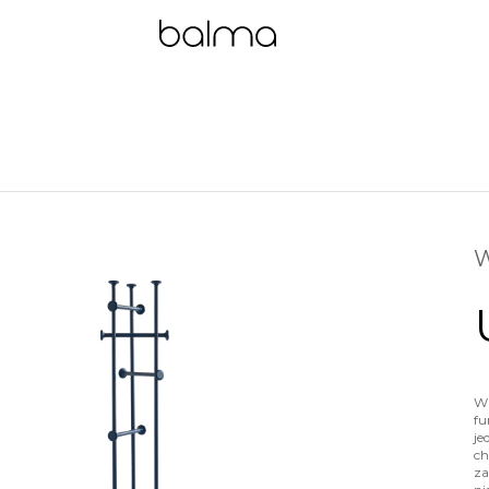
W
Wi
fu
je
ch
za