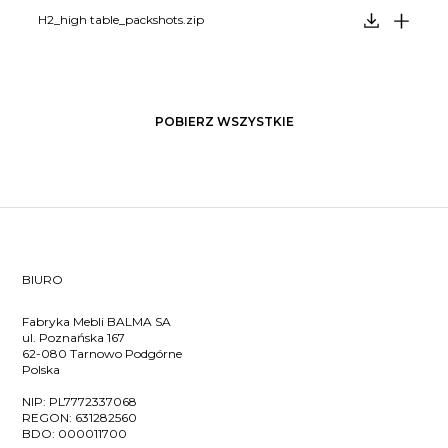
H2_high table_packshots.zip
POBIERZ WSZYSTKIE
BIURO
Fabryka Mebli BALMA SA
ul. Poznańska 167
62-080 Tarnowo Podgórne
Polska
NIP:
PL7772337068
REGON:
631282560
BDO:
000011700