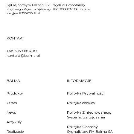
Sąd Rejonowy w Poznaniu VIII Wydział Gospodarczy
Krajowego Rejestru Sądowego KRS 0000097896. Kapitał
akcyjny: 8.300.000 PLN
KONTAKT
+48 61 89 66 400
kontakt@balma.pl
BALMA
INFORMACJE
Produkty
Polityka Prywatności
O nas
Polityka cookies
News
Polityka Zintegrowanego
Systemu Zarządzania
Artykuły
Polityka Ochrony
Realizacje
Sygnalistów FM Balma SA