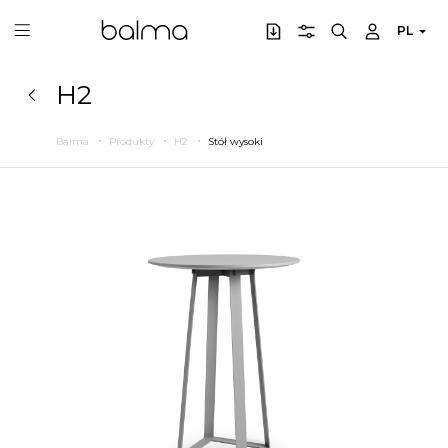
PL
H2
Balma
Produkty
H2
Stół wysoki