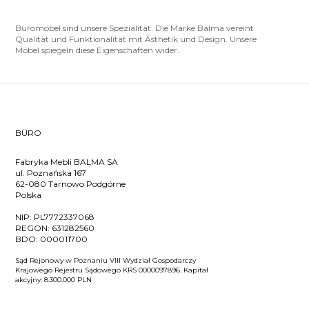
Büromöbel sind unsere Spezialität. Die Marke Balma vereint
Qualität und Funktionalität mit Ästhetik und Design. Unsere
Möbel spiegeln diese Eigenschaften wider.
BÜRO
Fabryka Mebli BALMA SA
ul. Poznańska 167
62-080 Tarnowo Podgórne
Polska
NIP:
PL7772337068
REGON:
631282560
BDO:
000011700
Sąd Rejonowy w Poznaniu VIII Wydział Gospodarczy
Krajowego Rejestru Sądowego KRS 0000097896. Kapitał
akcyjny: 8.300.000 PLN