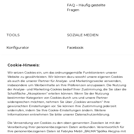
FAQ – Häufig gestellte
Fragen
TOOLS
SOZIALE MEDIEN
Konfigurator
Facebook
Pcon Planner
Instagram
Cookie-Hinweis:
Downloads
YouTube
Wir setzen Cookies ein, um das ordnungsgemäße Funktionieren unserer
Log in
LinkedIn
Website zu gewährleisten. Wir können dazu sowohl unsere eigenen Cookies
als auch die unserer Partner für Analyse- und Marketingzwecke verwenden,
insbesondere um Werbeinhalte an Ihre Präferenzen anzupassen. Die Nutzung
der Analyse- und Marketing-Cookies bedarf Ihrer Zustimmung, die Sie über die
Schaltfläche „Akzeptieren“ erteilen können. Wenn Sie der Nutzung
bestimmter Kategorien von Cookies durch uns und unsere Partner
NEWSLETTER
widersprechen möchten, nehmen Sie über „Cookies verwalten“ Ihre
gewünschten Einstellungen vor. Sie können Ihre Zustimmung jederzeit
widerrufen, indem Sie Ihre Cookie-Einstellungen ändern. Weitere
Wenn Sie als Erster über Neuigkeiten bei Balma informiert
Informationen entnehmen Sie bitte unserer Datenschutzerklärung.
werden möchten, abonnieren Sie unseren #nospam
Die Verwendung von Cookies zu den oben genannten Zwecken ist mit der
Newsletter!
Verarbeitung Ihrer personenbezogenen Daten verbunden. Verantwortlich für
Ihre personenbezogenen Daten ist Fabryka Mebli „BALMA“Spółka Akcyjna mit
ANMELDEN