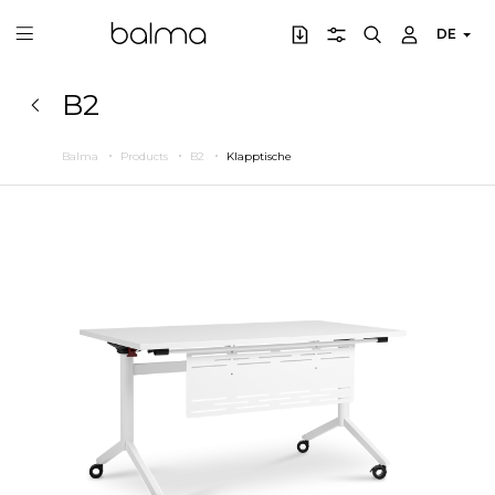
DE
B2
Balma
Products
B2
Klapptische