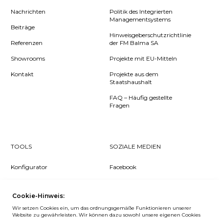
Nachrichten
Politik des Integrierten
Managementsystems
Beiträge
Hinweisgeberschutzrichtlinie
Referenzen
der FM Balma SA
Showrooms
Projekte mit EU-Mitteln
Kontakt
Projekte aus dem
Staatshaushalt
FAQ – Häufig gestellte
Fragen
TOOLS
SOZIALE MEDIEN
Konfigurator
Facebook
Pcon Planner
Instagram
Cookie-Hinweis:
Downloads
YouTube
Wir setzen Cookies ein, um das ordnungsgemäße Funktionieren unserer
Log in
LinkedIn
Website zu gewährleisten. Wir können dazu sowohl unsere eigenen Cookies