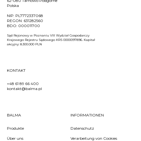
62-080 Tarnowo Podgórne
Polska
NIP:
PL7772337068
REGON:
631282560
BDO:
000011700
Sąd Rejonowy w Poznaniu VIII Wydział Gospodarczy
Krajowego Rejestru Sądowego KRS 0000097896. Kapitał
akcyjny: 8.300.000 PLN
KONTAKT
+48 61 89 66 400
kontakt@balma.pl
BALMA
INFORMATIONEN
Produkte
Datenschutz
Über uns
Verarbeitung von Cookies