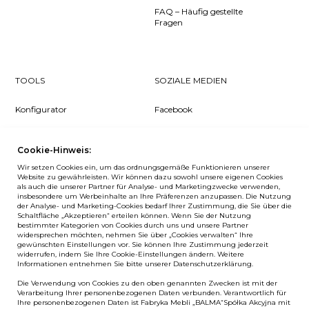
FAQ – Häufig gestellte
Fragen
TOOLS
SOZIALE MEDIEN
Konfigurator
Facebook
Pcon Planner
Instagram
Cookie-Hinweis:
Downloads
YouTube
Wir setzen Cookies ein, um das ordnungsgemäße Funktionieren unserer
Log in
LinkedIn
Website zu gewährleisten. Wir können dazu sowohl unsere eigenen Cookies
als auch die unserer Partner für Analyse- und Marketingzwecke verwenden,
insbesondere um Werbeinhalte an Ihre Präferenzen anzupassen. Die Nutzung
der Analyse- und Marketing-Cookies bedarf Ihrer Zustimmung, die Sie über die
Schaltfläche „Akzeptieren“ erteilen können. Wenn Sie der Nutzung
bestimmter Kategorien von Cookies durch uns und unsere Partner
NEWSLETTER
widersprechen möchten, nehmen Sie über „Cookies verwalten“ Ihre
gewünschten Einstellungen vor. Sie können Ihre Zustimmung jederzeit
widerrufen, indem Sie Ihre Cookie-Einstellungen ändern. Weitere
Wenn Sie als Erster über Neuigkeiten bei Balma informiert
Informationen entnehmen Sie bitte unserer Datenschutzerklärung.
werden möchten, abonnieren Sie unseren #nospam
Die Verwendung von Cookies zu den oben genannten Zwecken ist mit der
Newsletter!
Verarbeitung Ihrer personenbezogenen Daten verbunden. Verantwortlich für
Ihre personenbezogenen Daten ist Fabryka Mebli „BALMA“Spółka Akcyjna mit
ANMELDEN