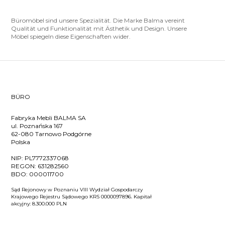
Büromöbel sind unsere Spezialität. Die Marke Balma vereint
Qualität und Funktionalität mit Ästhetik und Design. Unsere
Möbel spiegeln diese Eigenschaften wider.
BÜRO
Fabryka Mebli BALMA SA
ul. Poznańska 167
62-080 Tarnowo Podgórne
Polska
NIP:
PL7772337068
REGON:
631282560
BDO:
000011700
Sąd Rejonowy w Poznaniu VIII Wydział Gospodarczy
Krajowego Rejestru Sądowego KRS 0000097896. Kapitał
akcyjny: 8.300.000 PLN