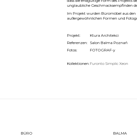
dass die endgültige Form des Projekts d
unglaubliche Geschmacksempfinden der 
Im Projekt wurden Büromöbel aus den 
außergewöhnlichen Formen und Fotograf
Projekt:
Ktura Architekci
Referenzen:
Salon Balma Poznań
Fotos:
FOTOGRAF-y
Kollektionen:
Furonto
Simplic
Xeon
BÜRO
BALMA