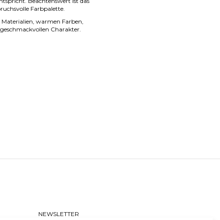
ntspricht. Beachtenswert ist das
uchsvolle Farbpalette.
 Materialien, warmen Farben,
 geschmackvollen Charakter.
NEWSLETTER