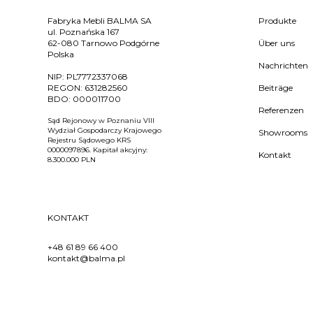
Fabryka Mebli BALMA SA
Produkte
ul. Poznańska 167
62-080 Tarnowo Podgórne
Über uns
Polska
Nachrichten
NIP:
PL7772337068
REGON:
631282560
Beiträge
BDO:
000011700
Referenzen
Sąd Rejonowy w Poznaniu VIII
Wydział Gospodarczy Krajowego
Showrooms
Rejestru Sądowego KRS
0000097896. Kapitał akcyjny:
Kontakt
8.300.000 PLN
KONTAKT
+48 61 89 66 400
kontakt@balma.pl