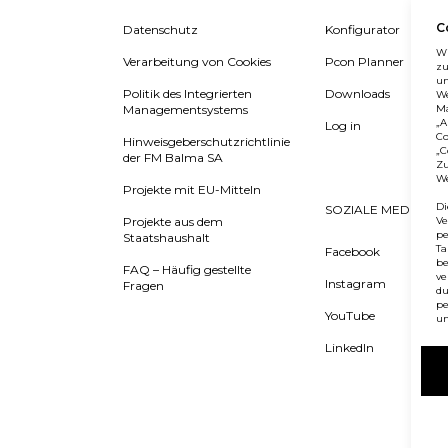
C
Datenschutz
Konfigurator
Wi
Verarbeitung von Cookies
Pcon Planner
zu
un
Politik des Integrierten
Downloads
We
Managementsystems
Ma
„A
Log in
Co
Hinweisgeberschutzrichtlinie
„C
der FM Balma SA
Zu
We
Projekte mit EU-Mitteln
Di
SOZIALE MEDIEN
Projekte aus dem
Ve
pe
Staatshaushalt
Ta
Facebook
be
FAQ – Häufig gestellte
ve
Instagram
Fragen
du
pe
YouTube
un
LinkedIn