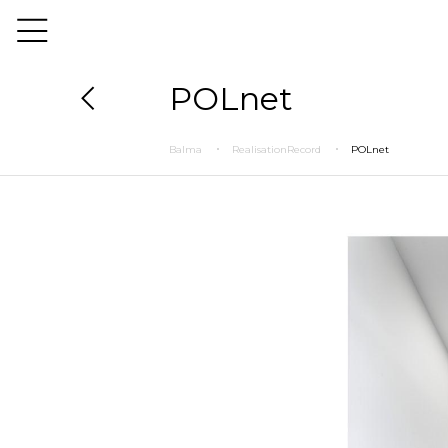
POLnet
Balma
RealisationRecord
POLnet