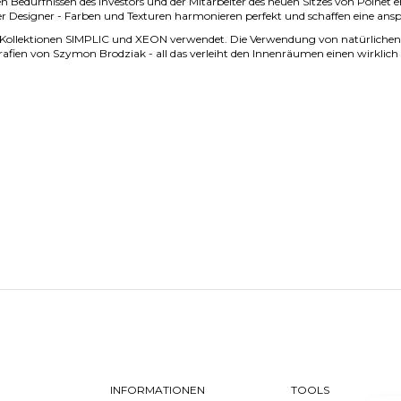
en Bedürfnissen des Investors und der Mitarbeiter des neuen Sitzes von Polnet e
Designer - Farben und Texturen harmonieren perfekt und schaffen eine anspr
Kollektionen SIMPLIC und XEON verwendet. Die Verwendung von natürlichen
ien von Szymon Brodziak - all das verleiht den Innenräumen einen wirklich
INFORMATIONEN
TOOLS