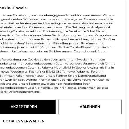
ookie-Hinweis:
Wenn Sie als Erster über Neuigkeiten bei
Balma informiert werden möchten,
r setzen Cookies ein, um das ordnungsgemäße Funktionieren unserer Website
abonnieren Sie unseren #nospam Newsletter!
 gewährleisten. Wir können dazu sowohl unsere eigenen Cookies als auch die
serer Partner für Analyse- und Marketingzwecke verwenden, insbesondere um
ANMELDEN
rbeinhalte an Ihre Präferenzen anzupassen. Die Nutzung der Analyse- und
rketing-Cookies bedarf Ihrer Zustimmung, die Sie über die Schaltfläche
kzeptieren“ erteilen können. Wenn Sie der Nutzung bestimmter Kategorien von
okies durch uns und unsere Partner widersprechen möchten, nehmen Sie über
ookies verwalten“ Ihre gewünschten Einstellungen vor. Sie können Ihre
stimmung jederzeit widerrufen, indem Sie Ihre Cookie-Einstellungen ändern.
itere Informationen entnehmen Sie bitte unserer Datenschutzerklärung.
e Verwendung von Cookies zu den oben genannten Zwecken ist mit der
© Balma. Alle Rechte vorbehalten.
rarbeitung Ihrer personenbezogenen Daten verbunden. Verantwortlich für Ihre
rsonenbezogenen Daten ist Fabryka Mebli „BALMA“Spółka Akcyjna mit Sitz in
rnowo Podgórne ul. Poznańska 167, 62-080 Tarnowo Podgórne, Polen. In
stimmten Fällen können auch unsere Partner für die Datenverarbeitung
rantwortlich sein. Weitere Informationen über die Verwendung von Cookies
rch uns und unsere Partner sowie über die Verarbeitung Ihrer
rsonenbezogenen Daten, einschließlich Ihrer Rechte, entnehmen Sie bitte
serer
Datenschutzrichtlinie
.
AKZEPTIEREN
ABLEHNEN
COOKIES VERWALTEN