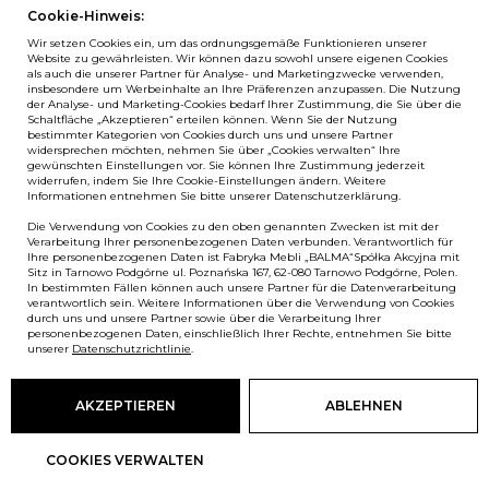
Cookie-Hinweis:
Downloads
YouTube
Wir setzen Cookies ein, um das ordnungsgemäße Funktionieren unserer
Log in
LinkedIn
Website zu gewährleisten. Wir können dazu sowohl unsere eigenen Cookies
als auch die unserer Partner für Analyse- und Marketingzwecke verwenden,
insbesondere um Werbeinhalte an Ihre Präferenzen anzupassen. Die Nutzung
der Analyse- und Marketing-Cookies bedarf Ihrer Zustimmung, die Sie über die
Schaltfläche „Akzeptieren“ erteilen können. Wenn Sie der Nutzung
bestimmter Kategorien von Cookies durch uns und unsere Partner
NEWSLETTER
widersprechen möchten, nehmen Sie über „Cookies verwalten“ Ihre
gewünschten Einstellungen vor. Sie können Ihre Zustimmung jederzeit
widerrufen, indem Sie Ihre Cookie-Einstellungen ändern. Weitere
Wenn Sie als Erster über Neuigkeiten bei Balma informiert
Informationen entnehmen Sie bitte unserer Datenschutzerklärung.
werden möchten, abonnieren Sie unseren #nospam
Die Verwendung von Cookies zu den oben genannten Zwecken ist mit der
Newsletter!
Verarbeitung Ihrer personenbezogenen Daten verbunden. Verantwortlich für
Ihre personenbezogenen Daten ist Fabryka Mebli „BALMA“Spółka Akcyjna mit
ANMELDEN
Sitz in Tarnowo Podgórne ul. Poznańska 167, 62-080 Tarnowo Podgórne, Polen.
In bestimmten Fällen können auch unsere Partner für die Datenverarbeitung
verantwortlich sein. Weitere Informationen über die Verwendung von Cookies
durch uns und unsere Partner sowie über die Verarbeitung Ihrer
personenbezogenen Daten, einschließlich Ihrer Rechte, entnehmen Sie bitte
unserer
European Union
Datenschutzrichtlinie
.
© Balma. Alle Rechte vorbehalten.
AKZEPTIEREN
ABLEHNEN
COOKIES VERWALTEN