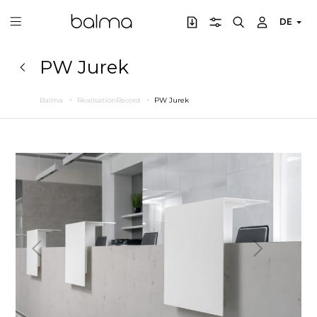
DE
PW Jurek
Balma
RealisationRecord
PW Jurek
Zurück
Weiter