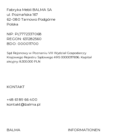
Fabryka Mebli BALMA SA
ul. Poznańska 167
62-080 Tarnowo Podgórne
Polska
NIP:
PL7772337068
REGON:
631282560
BDO:
000011700
Sąd Rejonowy w Poznaniu VIII Wydział Gospodarczy
Krajowego Rejestru Sądowego KRS 0000097896. Kapitał
akcyjny: 8.300.000 PLN
KONTAKT
+48 61 89 66 400
kontakt@balma.pl
BALMA
INFORMATIONEN