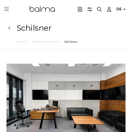
DE
Schilsner
Balma
RealisationRecord
Schilsner
Zurück
Weiter