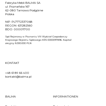
Fabryka Mebli BALMA SA
ul. Poznańska 167
62-080 Tarnowo Podgórne
Polska
NIP:
PL7772337068
REGON:
631282560
BDO:
000011700
Sąd Rejonowy w Poznaniu VIII Wydział Gospodarczy
Krajowego Rejestru Sądowego KRS 0000097896. Kapitał
akcyjny: 8.300.000 PLN
KONTAKT
+48 61 89 66 400
kontakt@balma.pl
BALMA
INFORMATIONEN