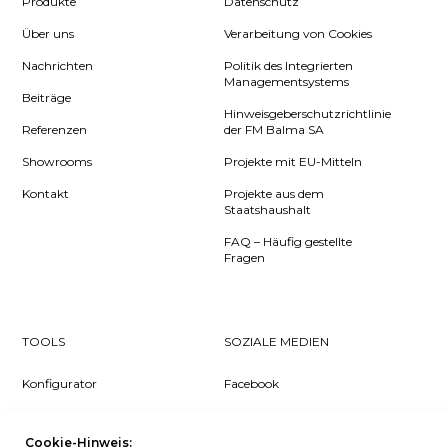
Produkte
Datenschutz
Über uns
Verarbeitung von Cookies
Nachrichten
Politik des Integrierten
Managementsystems
Beiträge
Hinweisgeberschutzrichtlinie
Referenzen
der FM Balma SA
Showrooms
Projekte mit EU-Mitteln
Kontakt
Projekte aus dem
Staatshaushalt
FAQ – Häufig gestellte
Fragen
TOOLS
SOZIALE MEDIEN
Konfigurator
Facebook
Pcon Planner
Instagram
Cookie-Hinweis:
Downloads
YouTube