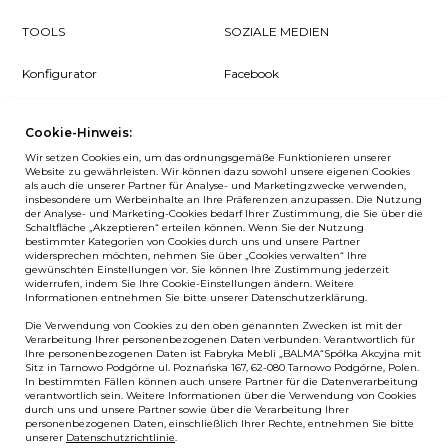
TOOLS
SOZIALE MEDIEN
Konfigurator
Facebook
Pcon Planner
Instagram
Cookie-Hinweis:
Downloads
YouTube
Wir setzen Cookies ein, um das ordnungsgemäße Funktionieren unserer
Log in
LinkedIn
Website zu gewährleisten. Wir können dazu sowohl unsere eigenen Cookies
als auch die unserer Partner für Analyse- und Marketingzwecke verwenden,
insbesondere um Werbeinhalte an Ihre Präferenzen anzupassen. Die Nutzung
der Analyse- und Marketing-Cookies bedarf Ihrer Zustimmung, die Sie über die
Schaltfläche „Akzeptieren“ erteilen können. Wenn Sie der Nutzung
bestimmter Kategorien von Cookies durch uns und unsere Partner
NEWSLETTER
widersprechen möchten, nehmen Sie über „Cookies verwalten“ Ihre
gewünschten Einstellungen vor. Sie können Ihre Zustimmung jederzeit
widerrufen, indem Sie Ihre Cookie-Einstellungen ändern. Weitere
Wenn Sie als Erster über Neuigkeiten bei Balma informiert
Informationen entnehmen Sie bitte unserer Datenschutzerklärung.
werden möchten, abonnieren Sie unseren #nospam
Die Verwendung von Cookies zu den oben genannten Zwecken ist mit der
Newsletter!
Verarbeitung Ihrer personenbezogenen Daten verbunden. Verantwortlich für
Ihre personenbezogenen Daten ist Fabryka Mebli „BALMA“Spółka Akcyjna mit
ANMELDEN
Sitz in Tarnowo Podgórne ul. Poznańska 167, 62-080 Tarnowo Podgórne, Polen.
In bestimmten Fällen können auch unsere Partner für die Datenverarbeitung
verantwortlich sein. Weitere Informationen über die Verwendung von Cookies
durch uns und unsere Partner sowie über die Verarbeitung Ihrer
personenbezogenen Daten, einschließlich Ihrer Rechte, entnehmen Sie bitte
unserer
Datenschutzrichtlinie
.
European Union