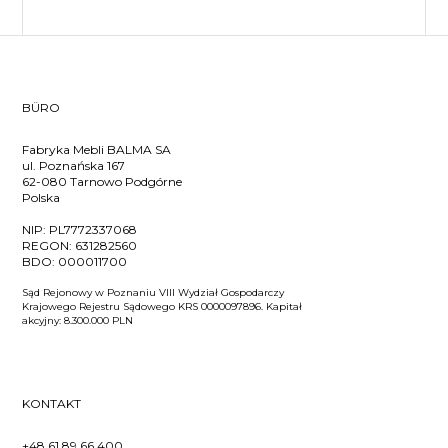
BÜRO
Fabryka Mebli BALMA SA
ul. Poznańska 167
62-080 Tarnowo Podgórne
Polska
NIP:
PL7772337068
REGON:
631282560
BDO:
000011700
Sąd Rejonowy w Poznaniu VIII Wydział Gospodarczy
Krajowego Rejestru Sądowego KRS 0000097896. Kapitał
akcyjny: 8.300.000 PLN
KONTAKT
+48 61 89 66 400