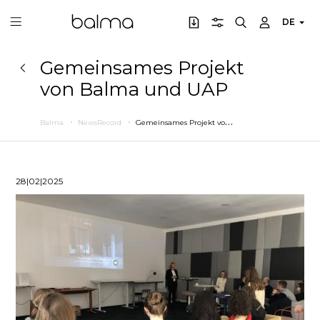
DE
Gemeinsames Projekt
von Balma und UAP
G
emeinsames Projekt von Balma und UAP
Balma
NewsRecord
28|02|2025
Zurück
Weiter