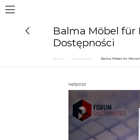
Balma Möbel für
Dostępności
Balma
NewsRecord
Balma Möbel für Mensch
14|11|2023