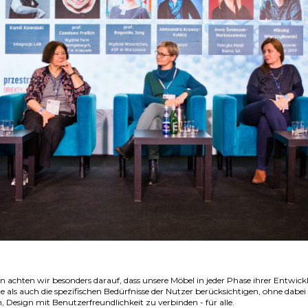
n achten wir besonders darauf, dass unsere Möbel in jeder Phase ihrer Entwick
e als auch die spezifischen Bedürfnisse der Nutzer berücksichtigen, ohne da
, Design mit Benutzerfreundlichkeit zu verbinden - für alle.