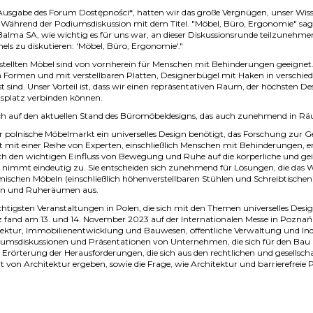
Ausgabe des Forum Dostępności*, hatten wir das große Vergnügen, unser Wis
n. Während der Podiumsdiskussion mit dem Titel. "Möbel, Büro, Ergonomie" 
alma SA, wie wichtig es für uns war, an dieser Diskussionsrunde teilzunehmen
s zu diskutieren: 'Möbel, Büro, Ergonomie'."
gestellten Möbel sind von vornherein für Menschen mit Behinderungen geeignet
en Formen und mit verstellbaren Platten, Designerbügel mit Haken in verschi
st sind. Unser Vorteil ist, dass wir einen repräsentativen Raum, der höchsten 
splatz verbinden können.
ich auf den aktuellen Stand des Büromöbeldesigns, das auch zunehmend in Rä
er polnische Möbelmarkt ein universelles Design benötigt, das Forschung zur G
it einer Reihe von Experten, einschließlich Menschen mit Behinderungen, er
h den wichtigen Einfluss von Bewegung und Ruhe auf die körperliche und gei
e nimmt eindeutig zu. Sie entscheiden sich zunehmend für Lösungen, die das Wo
ischen Möbeln (einschließlich höhenverstellbaren Stühlen und Schreibtischen)
n und Ruheräumen aus.
chtigsten Veranstaltungen in Polen, die sich mit den Themen universelles Desi
z fand am 13. und 14. November 2023 auf der Internationalen Messe in Poznań s
ektur, Immobilienentwicklung und Bauwesen, öffentliche Verwaltung und In
iumsdiskussionen und Präsentationen von Unternehmen, die sich für den Bau b
e Erörterung der Herausforderungen, die sich aus den rechtlichen und gesellsc
n Architektur ergeben, sowie die Frage, wie Architektur und barrierefreie Pr