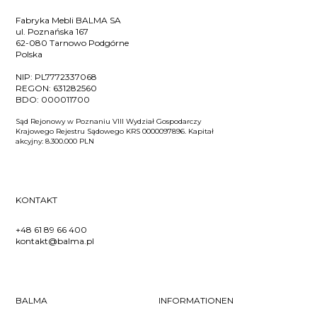
Fabryka Mebli BALMA SA
ul. Poznańska 167
62-080 Tarnowo Podgórne
Polska
NIP:
PL7772337068
REGON:
631282560
BDO:
000011700
Sąd Rejonowy w Poznaniu VIII Wydział Gospodarczy
Krajowego Rejestru Sądowego KRS 0000097896. Kapitał
akcyjny: 8.300.000 PLN
KONTAKT
+48 61 89 66 400
kontakt@balma.pl
BALMA
INFORMATIONEN