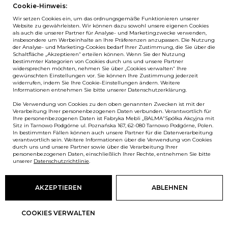
Cookie-Hinweis:
Downloads
YouTube
Wir setzen Cookies ein, um das ordnungsgemäße Funktionieren unserer
Log in
LinkedIn
Website zu gewährleisten. Wir können dazu sowohl unsere eigenen Cookies
als auch die unserer Partner für Analyse- und Marketingzwecke verwenden,
insbesondere um Werbeinhalte an Ihre Präferenzen anzupassen. Die Nutzung
der Analyse- und Marketing-Cookies bedarf Ihrer Zustimmung, die Sie über die
Schaltfläche „Akzeptieren“ erteilen können. Wenn Sie der Nutzung
bestimmter Kategorien von Cookies durch uns und unsere Partner
NEWSLETTER
widersprechen möchten, nehmen Sie über „Cookies verwalten“ Ihre
gewünschten Einstellungen vor. Sie können Ihre Zustimmung jederzeit
widerrufen, indem Sie Ihre Cookie-Einstellungen ändern. Weitere
Wenn Sie als Erster über Neuigkeiten bei Balma informiert
Informationen entnehmen Sie bitte unserer Datenschutzerklärung.
werden möchten, abonnieren Sie unseren #nospam
Die Verwendung von Cookies zu den oben genannten Zwecken ist mit der
Newsletter!
Verarbeitung Ihrer personenbezogenen Daten verbunden. Verantwortlich für
Ihre personenbezogenen Daten ist Fabryka Mebli „BALMA“Spółka Akcyjna mit
ANMELDEN
Sitz in Tarnowo Podgórne ul. Poznańska 167, 62-080 Tarnowo Podgórne, Polen.
In bestimmten Fällen können auch unsere Partner für die Datenverarbeitung
verantwortlich sein. Weitere Informationen über die Verwendung von Cookies
durch uns und unsere Partner sowie über die Verarbeitung Ihrer
personenbezogenen Daten, einschließlich Ihrer Rechte, entnehmen Sie bitte
European Union
unserer
Datenschutzrichtlinie
.
© Balma. Alle Rechte vorbehalten.
AKZEPTIEREN
ABLEHNEN
COOKIES VERWALTEN