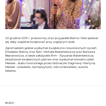
20 grudnia 2019 r. pracownicy oraz przyjaciele Balma i Noti spotkali
się, żeby wspólnie świętować przy wigilijnym stole.
Zgromadzeni goście wysłuchali świąteczno-noworocznych życzeń
Prezesów Balmy oraz Noti- Michała Balcerkiewicza oraz Bartosza
Bejnarowicza, a także założyciela firm - Ryszarda Balcerkiewicza,
skosztowali świątecznych potraw oraz wysłuchali koncertu sióstr
Melosik- duetu tworzonego przez bliźniaczki Dagmarę i Martynę
Melosik -wokalistki, kompozytorki, instrumentalistki, autorki
tekstów.
BÜRO