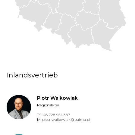
Inlandsvertrieb
Piotr Walkowiak
Regionsleiter
T:
+48 728 954 387
M:
piotr.walkowiak@balma.pl