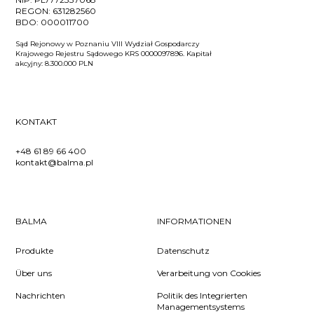
REGON:
631282560
BDO:
000011700
Sąd Rejonowy w Poznaniu VIII Wydział Gospodarczy
Krajowego Rejestru Sądowego KRS 0000097896. Kapitał
akcyjny: 8.300.000 PLN
KONTAKT
+48 61 89 66 400
kontakt@balma.pl
BALMA
INFORMATIONEN
Produkte
Datenschutz
Über uns
Verarbeitung von Cookies
Nachrichten
Politik des Integrierten
Managementsystems