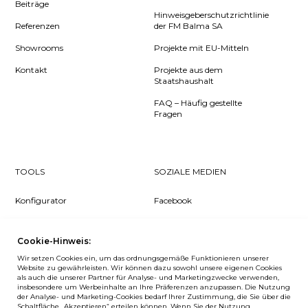
Beiträge
Hinweisgeberschutzrichtlinie
Referenzen
der FM Balma SA
Showrooms
Projekte mit EU-Mitteln
Kontakt
Projekte aus dem
Staatshaushalt
FAQ – Häufig gestellte
Fragen
TOOLS
SOZIALE MEDIEN
Konfigurator
Facebook
Pcon Planner
Instagram
Cookie-Hinweis:
Downloads
YouTube
Wir setzen Cookies ein, um das ordnungsgemäße Funktionieren unserer
Log in
LinkedIn
Website zu gewährleisten. Wir können dazu sowohl unsere eigenen Cookies
als auch die unserer Partner für Analyse- und Marketingzwecke verwenden,
insbesondere um Werbeinhalte an Ihre Präferenzen anzupassen. Die Nutzung
der Analyse- und Marketing-Cookies bedarf Ihrer Zustimmung, die Sie über die
Schaltfläche „Akzeptieren“ erteilen können. Wenn Sie der Nutzung