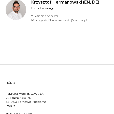
Krzysztof Hermanowski (EN, DE)
Export manager
T:
+48 535 830 155
M:
krzysztof.hermanowski@balma.pl
BÜRO
Fabryka Mebli BALMA SA
ul. Poznańska 167
62-080 Tarnowo Podgórne
Polska
NIP:
PL7772337068