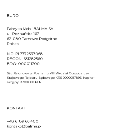
BÜRO
Fabryka Mebli BALMA SA
ul. Poznańska 167
62-080 Tarnowo Podgórne
Polska
NIP:
PL7772337068
REGON:
631282560
BDO:
000011700
Sąd Rejonowy w Poznaniu VIII Wydział Gospodarczy
Krajowego Rejestru Sądowego KRS 0000097896. Kapitał
akcyjny: 8.300.000 PLN
KONTAKT
+48 61 89 66 400
kontakt@balma.pl