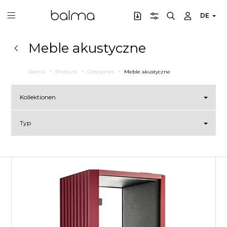
DE
Meble akustyczne
Balma
Products
Categories
Meble akustyczne
Kollektionen
Typ