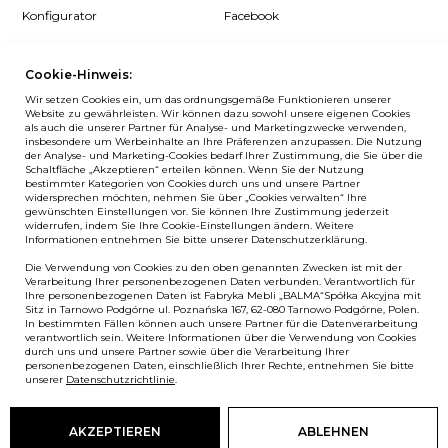
Konfigurator
Facebook
Pcon Planner
Instagram
Cookie-Hinweis:
Downloads
YouTube
Wir setzen Cookies ein, um das ordnungsgemäße Funktionieren unserer
Log in
LinkedIn
Website zu gewährleisten. Wir können dazu sowohl unsere eigenen Cookies
als auch die unserer Partner für Analyse- und Marketingzwecke verwenden,
insbesondere um Werbeinhalte an Ihre Präferenzen anzupassen. Die Nutzung
der Analyse- und Marketing-Cookies bedarf Ihrer Zustimmung, die Sie über die
Schaltfläche „Akzeptieren“ erteilen können. Wenn Sie der Nutzung
bestimmter Kategorien von Cookies durch uns und unsere Partner
NEWSLETTER
widersprechen möchten, nehmen Sie über „Cookies verwalten“ Ihre
gewünschten Einstellungen vor. Sie können Ihre Zustimmung jederzeit
widerrufen, indem Sie Ihre Cookie-Einstellungen ändern. Weitere
Wenn Sie als Erster über Neuigkeiten bei Balma informiert
Informationen entnehmen Sie bitte unserer Datenschutzerklärung.
werden möchten, abonnieren Sie unseren #nospam
Die Verwendung von Cookies zu den oben genannten Zwecken ist mit der
Newsletter!
Verarbeitung Ihrer personenbezogenen Daten verbunden. Verantwortlich für
Ihre personenbezogenen Daten ist Fabryka Mebli „BALMA“Spółka Akcyjna mit
ANMELDEN
Sitz in Tarnowo Podgórne ul. Poznańska 167, 62-080 Tarnowo Podgórne, Polen.
In bestimmten Fällen können auch unsere Partner für die Datenverarbeitung
verantwortlich sein. Weitere Informationen über die Verwendung von Cookies
durch uns und unsere Partner sowie über die Verarbeitung Ihrer
personenbezogenen Daten, einschließlich Ihrer Rechte, entnehmen Sie bitte
unserer
Datenschutzrichtlinie
.
European Union
© Balma. Alle Rechte vorbehalten.
AKZEPTIEREN
ABLEHNEN