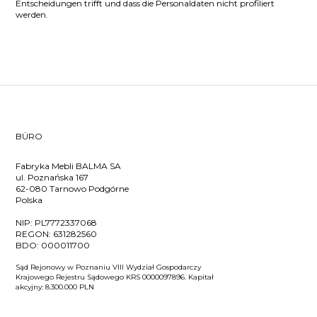
Entscheidungen trifft und dass die Personaldaten nicht profiliert
werden.
BÜRO
Fabryka Mebli BALMA SA
ul. Poznańska 167
62-080 Tarnowo Podgórne
Polska
NIP:
PL7772337068
REGON:
631282560
BDO:
000011700
Sąd Rejonowy w Poznaniu VIII Wydział Gospodarczy
Krajowego Rejestru Sądowego KRS 0000097896. Kapitał
akcyjny: 8.300.000 PLN