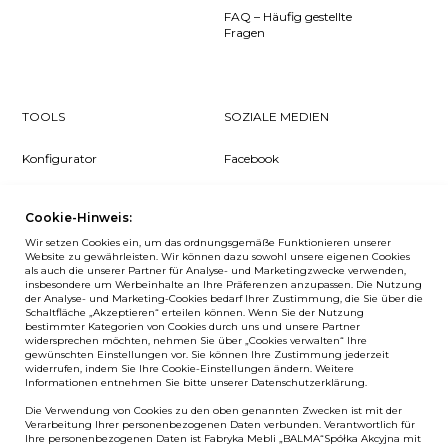
FAQ – Häufig gestellte
Fragen
TOOLS
SOZIALE MEDIEN
Konfigurator
Facebook
Pcon Planner
Instagram
Cookie-Hinweis:
Downloads
YouTube
Wir setzen Cookies ein, um das ordnungsgemäße Funktionieren unserer
Log in
LinkedIn
Website zu gewährleisten. Wir können dazu sowohl unsere eigenen Cookies
als auch die unserer Partner für Analyse- und Marketingzwecke verwenden,
insbesondere um Werbeinhalte an Ihre Präferenzen anzupassen. Die Nutzung
der Analyse- und Marketing-Cookies bedarf Ihrer Zustimmung, die Sie über die
Schaltfläche „Akzeptieren“ erteilen können. Wenn Sie der Nutzung
bestimmter Kategorien von Cookies durch uns und unsere Partner
NEWSLETTER
widersprechen möchten, nehmen Sie über „Cookies verwalten“ Ihre
gewünschten Einstellungen vor. Sie können Ihre Zustimmung jederzeit
widerrufen, indem Sie Ihre Cookie-Einstellungen ändern. Weitere
Wenn Sie als Erster über Neuigkeiten bei Balma informiert
Informationen entnehmen Sie bitte unserer Datenschutzerklärung.
werden möchten, abonnieren Sie unseren #nospam
Die Verwendung von Cookies zu den oben genannten Zwecken ist mit der
Newsletter!
Verarbeitung Ihrer personenbezogenen Daten verbunden. Verantwortlich für
Ihre personenbezogenen Daten ist Fabryka Mebli „BALMA“Spółka Akcyjna mit
ANMELDEN