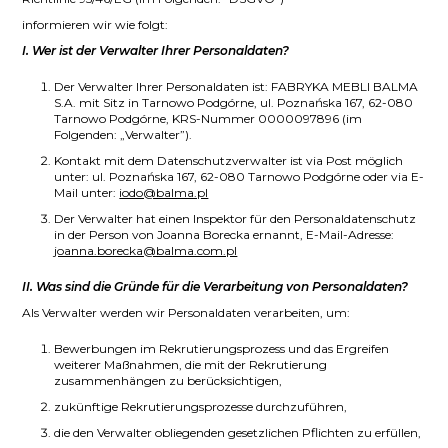
informieren wir wie folgt:
I. Wer ist der Verwalter Ihrer Personaldaten?
Der Verwalter Ihrer Personaldaten ist: FABRYKA MEBLI BALMA
S.A. mit Sitz in Tarnowo Podg
órne, ul.
Poznańska 167, 62-080
Tarnowo Podgórne, KRS-Nummer 0000097896 (im
Folgenden: „Verwalter”).
Kontakt mit dem Datenschutzverwalter ist via Post möglich
unter: ul.
Poznańska 167, 62-080 Tarnowo Podgórne oder via E-
Mail unter:
iodo@balma.pl
Der Verwalter hat einen Inspektor für den Personaldatenschutz
in der Person von Joanna Borecka ernannt, E-Mail-Adresse:
joanna.borecka@balma.com.pl
II. Was sind die Gründe für die Verarbeitung von Personaldaten?
Als Verwalter werden wir Personaldaten verarbeiten, um:
Bewerbungen im Rekrutierungsprozess und das Ergreifen
weiterer Maßnahmen, die mit der Rekrutierung
zusammenhängen zu berücksichtigen,
zukünftige Rekrutierungsprozesse durchzuführen,
die den Verwalter obliegenden gesetzlichen Pflichten zu erfüllen,