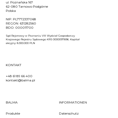
ul. Poznańska 167
62-080 Tarnowo Podgórne
Polska
NIP:
PL7772337068
REGON:
631282560
BDO:
000011700
Sąd Rejonowy w Poznaniu VIII Wydział Gospodarczy
Krajowego Rejestru Sądowego KRS 0000097896. Kapitał
akcyjny: 8.300.000 PLN
KONTAKT
+48 61 89 66 400
kontakt@balma.pl
BALMA
INFORMATIONEN
Produkte
Datenschutz