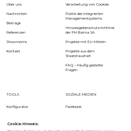
Über uns
Verarbeitung von Cookies
Nachrichten
Politik des Integrierten
Managementsystems
Beiträge
Hinweisgeberschutzrichtlinie
Referenzen
der FM Balma SA
Showrooms
Projekte mit EU-Mitteln
Kontakt
Projekte aus dem
Staatshaushalt
FAQ – Häufig gestellte
Fragen
TOOLS
SOZIALE MEDIEN
Konfigurator
Facebook
Pcon Planner
Instagram
Cookie-Hinweis:
Downloads
YouTube