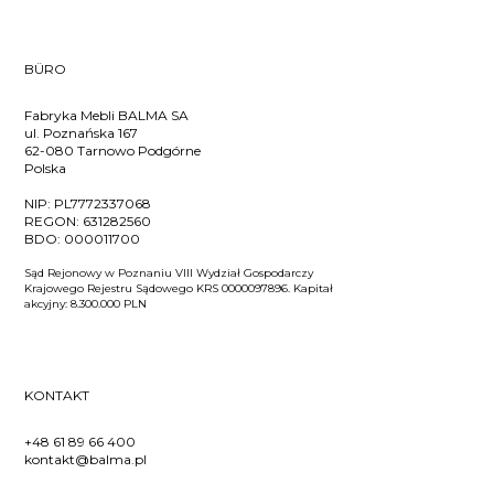
BÜRO
Fabryka Mebli BALMA SA
ul. Poznańska 167
62-080 Tarnowo Podgórne
Polska
NIP:
PL7772337068
REGON:
631282560
BDO:
000011700
Sąd Rejonowy w Poznaniu VIII Wydział Gospodarczy
Krajowego Rejestru Sądowego KRS 0000097896. Kapitał
akcyjny: 8.300.000 PLN
KONTAKT
+48 61 89 66 400
kontakt@balma.pl