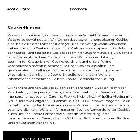
Konfigurator
Facebook
Pcon Planner
Instagram
Cookie-Hinweis:
Downloads
YouTube
Wir setzen Cookies ein, um das ordnungsgemäße Funktionieren unserer
Log in
LinkedIn
Website zu gewährleisten. Wir können dazu sowohl unsere eigenen Cookies
als auch die unserer Partner für Analyse- und Marketingzwecke verwenden,
insbesondere um Werbeinhalte an Ihre Präferenzen anzupassen. Die Nutzung
der Analyse- und Marketing-Cookies bedarf Ihrer Zustimmung, die Sie über die
Schaltfläche „Akzeptieren“ erteilen können. Wenn Sie der Nutzung
bestimmter Kategorien von Cookies durch uns und unsere Partner
NEWSLETTER
widersprechen möchten, nehmen Sie über „Cookies verwalten“ Ihre
gewünschten Einstellungen vor. Sie können Ihre Zustimmung jederzeit
widerrufen, indem Sie Ihre Cookie-Einstellungen ändern. Weitere
Wenn Sie als Erster über Neuigkeiten bei Balma informiert
Informationen entnehmen Sie bitte unserer Datenschutzerklärung.
werden möchten, abonnieren Sie unseren #nospam
Die Verwendung von Cookies zu den oben genannten Zwecken ist mit der
Newsletter!
Verarbeitung Ihrer personenbezogenen Daten verbunden. Verantwortlich für
Ihre personenbezogenen Daten ist Fabryka Mebli „BALMA“Spółka Akcyjna mit
ANMELDEN
Sitz in Tarnowo Podgórne ul. Poznańska 167, 62-080 Tarnowo Podgórne, Polen.
In bestimmten Fällen können auch unsere Partner für die Datenverarbeitung
verantwortlich sein. Weitere Informationen über die Verwendung von Cookies
durch uns und unsere Partner sowie über die Verarbeitung Ihrer
personenbezogenen Daten, einschließlich Ihrer Rechte, entnehmen Sie bitte
unserer
Datenschutzrichtlinie
.
European Union
© Balma. Alle Rechte vorbehalten.
AKZEPTIEREN
ABLEHNEN