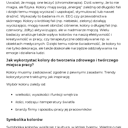
Uważali, że mogą one leczyć (chromoterapia). Dziś wiemy, że to nie
magia, ale fizyka. Kolory mają swoją „energię” zależną od długości fali
i dzięki temu mogą wyciszać i uspokajać, stymulować lub nawet
drażnić. Wykazały to badania m.in. EEG czy przewodnictwa
skórnego. Kolory o krótkiej fali (np. niebieski, zielony) działają
wyciszająco, mogą nawet obniżać ciśnienie, kolory o długiej fali (np.
czerwony, żółty) aktywizująco, ale w nadmiarze męczą. Wielu
badaczy analizuje także wpływ kolorów na naszą efektywność i
kreatywność w pracy, czy terapeutyczne oddziaływanie np. w
obiektach medycznych. Dzięki temu rośnie świadomość, że kolory to
nie tylko dekoracja, ale także doskonałe narzędzie oddziaływania na
emocje i działania ludzi.
Jak wykorzystać kolory do tworzenia zdrowego i twórczego
miejsca pracy?
Kolory musimy zastosować zgodnie z pewnymi zasadami. Trendy
kolorystyczne traktujmy jak inspirację.
Wybór koloru zależy od:
wielkości, wysokości i funkcji wnętrza
ilości, rodzaju i temperatury światła
branży firmy i sposobu pracy jej pracowników
Symbolika kolorów
Symbolika kolorów wiąże się z kulturą, w której żyjemy. Wiedzę o niej