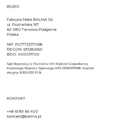
BIURO
Fabryka Mebli BALMA SA
ul. Poznańska 167
62-080 Tarnowo Podgórne
Polska
NIP:
PL7772337068
REGON:
631282560
BDO:
000011700
Sąd Rejonowy w Poznaniu VIII Wydział Gospodarczy
Krajowego Rejestru Sądowego KRS 0000097896. Kapitał
akcyjny: 8.300.000 PLN
KONTAKT
+48 61 89 66 400
kontakt@balma.pl