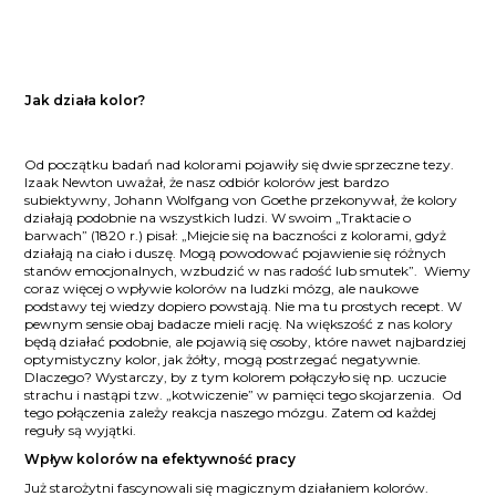
Jak działa kolor?
Od początku badań nad kolorami pojawiły się dwie sprzeczne tezy.
Izaak Newton uważał, że nasz odbiór kolorów jest bardzo
subiektywny, Johann Wolfgang von Goethe przekonywał, że kolory
działają podobnie na wszystkich ludzi. W swoim „Traktacie o
barwach” (1820 r.) pisał: „Miejcie się na baczności z kolorami, gdyż
działają na ciało i duszę. Mogą powodować pojawienie się różnych
stanów emocjonalnych, wzbudzić w nas radość lub smutek”. Wiemy
coraz więcej o wpływie kolorów na ludzki mózg, ale naukowe
podstawy tej wiedzy dopiero powstają. Nie ma tu prostych recept. W
pewnym sensie obaj badacze mieli rację. Na większość z nas kolory
będą działać podobnie, ale pojawią się osoby, które nawet najbardziej
optymistyczny kolor, jak żółty, mogą postrzegać negatywnie.
Dlaczego? Wystarczy, by z tym kolorem połączyło się np. uczucie
strachu i nastąpi tzw. „kotwiczenie” w pamięci tego skojarzenia. Od
tego połączenia zależy reakcja naszego mózgu. Zatem od każdej
reguły są wyjątki.
Wpływ kolorów na efektywność pracy
Już starożytni fascynowali się magicznym działaniem kolorów.