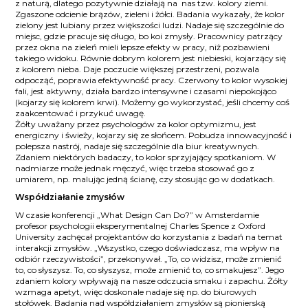
z naturą, dlatego pozytywnie działają na nas tzw. kolory ziemi.
Zgaszone odcienie brązów, zieleni i żółci. Badania wykazały, że kolor
zielony jest lubiany przez większości ludzi. Nadaje się szczególnie do
miejsc, gdzie pracuje się długo, bo koi zmysły. Pracownicy patrzący
przez okna na zieleń mieli lepsze efekty w pracy, niż pozbawieni
takiego widoku. Równie dobrym kolorem jest niebieski, kojarzący się
z kolorem nieba. Daje poczucie większej przestrzeni, pozwala
odpocząć, poprawia efektywność pracy. Czerwony to kolor wysokiej
fali, jest aktywny, działa bardzo intensywne i czasami niepokojąco
(kojarzy się kolorem krwi). Możemy go wykorzystać, jeśli chcemy coś
zaakcentować i przykuć uwagę.
Żółty uważany przez psychologów za kolor optymizmu, jest
energiczny i świeży, kojarzy się ze słońcem. Pobudza innowacyjność i
polepsza nastrój, nadaje się szczególnie dla biur kreatywnych.
Zdaniem niektórych badaczy, to kolor sprzyjający spotkaniom. W
nadmiarze może jednak męczyć, więc trzeba stosować go z
umiarem, np. malując jedną ścianę, czy stosując go w dodatkach.
Współdziałanie zmysłów
W czasie konferencji „What Design Can Do?” w Amsterdamie
profesor psychologii eksperymentalnej Charles Spence z Oxford
University zachęcał projektantów do korzystania z badań na temat
interakcji zmysłów. „Wszystko, czego doświadczasz, ma wpływ na
odbiór rzeczywistości”, przekonywał. „To, co widzisz, może zmienić
to, co słyszysz. To, co słyszysz, może zmienić to, co smakujesz”. Jego
zdaniem kolory wpływają na nasze odczucia smaku i zapachu. Żółty
wzmaga apetyt, więc doskonale nadaje się np. do biurowych
stołówek. Badania nad współdziałaniem zmysłów są pionierską