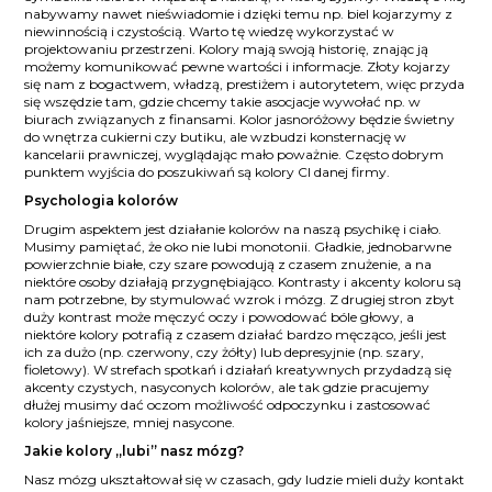
nabywamy nawet nieświadomie i dzięki temu np. biel kojarzymy z
niewinnością i czystością. Warto tę wiedzę wykorzystać w
projektowaniu przestrzeni. Kolory mają swoją historię, znając ją
możemy komunikować pewne wartości i informacje. Złoty kojarzy
się nam z bogactwem, władzą, prestiżem i autorytetem, więc przyda
się wszędzie tam, gdzie chcemy takie asocjacje wywołać np. w
biurach związanych z finansami. Kolor jasnoróżowy będzie świetny
do wnętrza cukierni czy butiku, ale wzbudzi konsternację w
kancelarii prawniczej, wyglądając mało poważnie. Często dobrym
punktem wyjścia do poszukiwań są kolory CI danej firmy.
Psychologia kolorów
Drugim aspektem jest działanie kolorów na naszą psychikę i ciało.
Musimy pamiętać, że oko nie lubi monotonii. Gładkie, jednobarwne
powierzchnie białe, czy szare powodują z czasem znużenie, a na
niektóre osoby działają przygnębiająco. Kontrasty i akcenty koloru są
nam potrzebne, by stymulować wzrok i mózg. Z drugiej stron zbyt
duży kontrast może męczyć oczy i powodować bóle głowy, a
niektóre kolory potrafią z czasem działać bardzo męcząco, jeśli jest
ich za dużo (np. czerwony, czy żółty) lub depresyjnie (np. szary,
fioletowy). W strefach spotkań i działań kreatywnych przydadzą się
akcenty czystych, nasyconych kolorów, ale tak gdzie pracujemy
dłużej musimy dać oczom możliwość odpoczynku i zastosować
kolory jaśniejsze, mniej nasycone.
Jakie kolory „lubi” nasz mózg?
Nasz mózg ukształtował się w czasach, gdy ludzie mieli duży kontakt