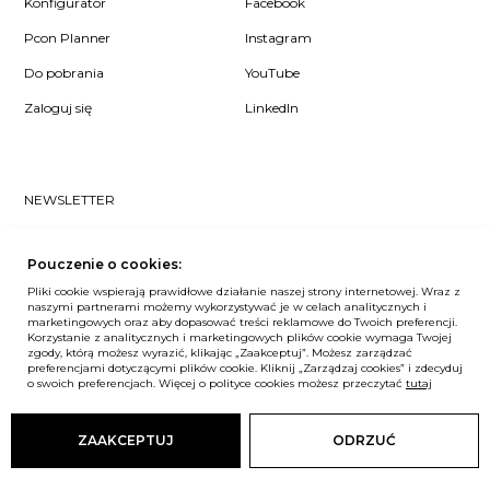
Konfigurator
Facebook
Pcon Planner
Instagram
Do pobrania
YouTube
Zaloguj się
LinkedIn
NEWSLETTER
Czy chcesz dowiedzieć się pierwsza/-y co u nas słychać? Zapisz
się do naszego #nospam newslettera!
Pouczenie o cookies:
Pliki cookie wspierają prawidłowe działanie naszej strony internetowej. Wraz z
ZAPISZ MNIE
naszymi partnerami możemy wykorzystywać je w celach analitycznych i
marketingowych oraz aby dopasować treści reklamowe do Twoich preferencji.
Korzystanie z analitycznych i marketingowych plików cookie wymaga Twojej
zgody, którą możesz wyrazić, klikając „Zaakceptuj”. Możesz zarządzać
preferencjami dotyczącymi plików cookie. Kliknij „Zarządzaj cookies” i zdecyduj
o swoich preferencjach. Więcej o polityce cookies możesz przeczytać
tutaj
Unia Europejska
© Balma. Wszelkie prawa zastrzeżone.
ZAAKCEPTUJ
ODRZUĆ