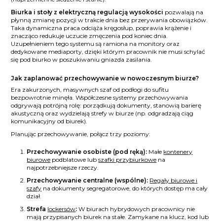
Biurka i stoły z elektryczną regulacją wysokości
pozwalają na
płynną zmianę pozycji w trakcie dnia bez przerywania obowiązków.
Taka dynamiczna praca odciąża kręgosłup, poprawia krążenie i
znacząco redukuje uczucie zmęczenia pod koniec dnia.
Uzupełnieniem tego systemu są ramiona na monitory oraz
dedykowane mediaporty, dzięki którym pracownik nie musi schylać
się pod biurko w poszukiwaniu gniazda zasilania.
Jak zaplanować przechowywanie w nowoczesnym biurze?
Era zakurzonych, masywnych szaf od podłogi do sufitu
bezpowrotnie minęła. Współczesne systemy przechowywania
odgrywają potrójną rolę: porządkują dokumenty, stanowią barierę
akustyczną oraz wydzielają strefy w biurze (np. odgradzają ciąg
komunikacyjny od biurek).
Planując przechowywanie, połącz trzy poziomy:
Przechowywanie osobiste (pod ręką):
Małe
kontenery
biurowe
podblatowe lub
szafki przybiurkowe
na
najpotrzebniejsze rzeczy.
Przechowywanie centralne (wspólne):
Regały biurowe i
szafy
na dokumenty segregatorowe, do których dostęp ma cały
dział.
Strefa
lockersów
:
W biurach hybrydowych pracownicy nie
mają przypisanych biurek na stałe. Zamykane na klucz, kod lub