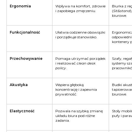
Ergonomia
Wpływa na komfort, zdrowie
Biurka z re
i zapobiega zmęczeniu.
(
Sit&stand
biurowe.
Funkcjonalność
Ułatwia codzienne obowiązki
Ergonomicz
i porządkuje stanowisko.
odpowiedni
kontenery 
Przechowywanie
Pomaga utrzymać porządek
Szafy, reg
i realizować
clean desk
systemy sza
policy
.
pracownik
Akustyka
Wspiera głęboką
Budki akust
koncentrację i zapewnia
tapicerowan
prywatność.
biurowe.
Elastyczność
Pozwala na szybką zmianę
Stoły mobil
układu biura pod różne
pufy i par
zadania.