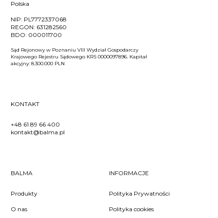
Polska
NIP:
PL7772337068
REGON:
631282560
BDO:
000011700
Sąd Rejonowy w Poznaniu VIII Wydział Gospodarczy
Krajowego Rejestru Sądowego KRS 0000097896. Kapitał
akcyjny: 8.300.000 PLN
KONTAKT
+48 61 89 66 400
kontakt@balma.pl
BALMA
INFORMACJE
Produkty
Polityka Prywatności
O nas
Polityka cookies