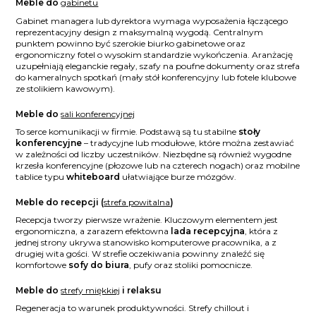
Meble do
gabinetu
Gabinet managera lub dyrektora wymaga wyposażenia łączącego
reprezentacyjny design z maksymalną wygodą. Centralnym
punktem powinno być szerokie biurko gabinetowe oraz
ergonomiczny fotel o wysokim standardzie wykończenia. Aranżację
uzupełniają eleganckie regały, szafy na poufne dokumenty oraz strefa
do kameralnych spotkań (mały stół konferencyjny lub fotele klubowe
ze stolikiem kawowym).
Meble do
sali konferencyjnej
To serce komunikacji w firmie. Podstawą są tu stabilne
stoły
konferencyjne
– tradycyjne lub modułowe, które można zestawiać
w zależności od liczby uczestników. Niezbędne są również wygodne
krzesła konferencyjne (płozowe lub na czterech nogach) oraz mobilne
tablice typu
whiteboard
ułatwiające burze mózgów.
Meble do recepcji (
strefa powitalna
)
Recepcja tworzy pierwsze wrażenie. Kluczowym elementem jest
ergonomiczna, a zarazem efektowna
lada recepcyjna
, która z
jednej strony ukrywa stanowisko komputerowe pracownika, a z
drugiej wita gości. W strefie oczekiwania powinny znaleźć się
komfortowe
sofy do biura
, pufy oraz stoliki pomocnicze.
Meble do
strefy miękkiej
i relaksu
Regeneracja to warunek produktywności. Strefy chillout i