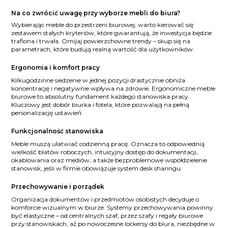
Na co zwrócić uwagę przy wyborze mebli do biura?
Wybierając meble do przestrzeni biurowej, warto kierować się
zestawem stałych kryteriów, które gwarantują, że inwestycja będzie
trafiona i trwała. Omijaj powierzchowne trendy – skup się na
parametrach, które budują realną wartość dla użytkowników.
Ergonomia i komfort pracy
Kilkugodzinne siedzenie w jednej pozycji drastycznie obniża
koncentrację i negatywnie wpływa na zdrowie. Ergonomiczne meble
biurowe to absolutny fundament każdego stanowiska pracy.
Kluczowy jest dobór biurka i fotela, które pozwalają na pełną
personalizację ustawień.
Funkcjonalność stanowiska
Meble muszą ułatwiać codzienną pracę. Oznacza to odpowiednią
wielkość blatów roboczych, intuicyjny dostęp do dokumentacji,
okablowania oraz mediów, a także bezproblemowe współdzielenie
stanowisk, jeśli w firmie obowiązuje system desk sharingu.
Przechowywanie i porządek
Organizacja dokumentów i przedmiotów osobistych decyduje o
komforcie wizualnym w biurze. Systemy przechowywania powinny
być elastyczne – od centralnych szaf, przez szafy i regały biurowe
przy stanowiskach, aż po nowoczesne lockersy do biura, niezbędne w