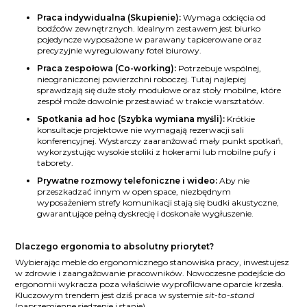
Praca indywidualna (Skupienie):
Wymaga odcięcia od
bodźców zewnętrznych. Idealnym zestawem jest biurko
pojedyncze wyposażone w parawany tapicerowane oraz
precyzyjnie wyregulowany fotel biurowy.
Praca zespołowa (Co-working):
Potrzebuje wspólnej,
nieograniczonej powierzchni roboczej. Tutaj najlepiej
sprawdzają się duże stoły modułowe oraz stoły mobilne, które
zespół może dowolnie przestawiać w trakcie warsztatów.
Spotkania ad hoc (Szybka wymiana myśli):
Krótkie
konsultacje projektowe nie wymagają rezerwacji sali
konferencyjnej. Wystarczy zaaranżować mały punkt spotkań,
wykorzystując wysokie stoliki z hokerami lub mobilne pufy i
taborety.
Prywatne rozmowy telefoniczne i wideo:
Aby nie
przeszkadzać innym w open space, niezbędnym
wyposażeniem strefy komunikacji stają się budki akustyczne,
gwarantujące pełną dyskrecję i doskonałe wygłuszenie.
Dlaczego ergonomia to absolutny priorytet?
Wybierając meble do ergonomicznego stanowiska pracy, inwestujesz
w zdrowie i zaangażowanie pracowników. Nowoczesne podejście do
ergonomii wykracza poza właściwie wyprofilowane oparcie krzesła.
Kluczowym trendem jest dziś praca w systemie
sit-to-stand
(naprzemienne siedzenie i stanie).