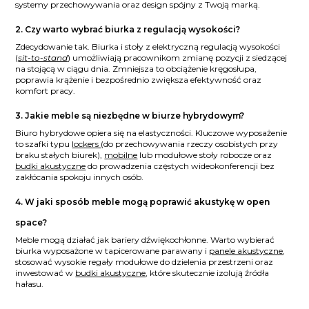
systemy przechowywania oraz design spójny z Twoją marką.
2. Czy warto wybrać biurka z regulacją wysokości?
Zdecydowanie tak. Biurka i stoły z elektryczną regulacją wysokości
(
sit-to-stand
) umożliwiają pracownikom zmianę pozycji z siedzącej
na stojącą w ciągu dnia. Zmniejsza to obciążenie kręgosłupa,
poprawia krążenie i bezpośrednio zwiększa efektywność oraz
komfort pracy.
3. Jakie meble są niezbędne w biurze hybrydowym?
Biuro hybrydowe opiera się na elastyczności. Kluczowe wyposażenie
to szafki typu
lockers
(do przechowywania rzeczy osobistych przy
braku stałych biurek),
mobilne
lub modułowe stoły robocze oraz
budki akustyczne
do prowadzenia częstych wideokonferencji bez
zakłócania spokoju innych osób.
4. W jaki sposób meble mogą poprawić akustykę w open
space?
Meble mogą działać jak bariery dźwiękochłonne. Warto wybierać
biurka wyposażone w tapicerowane parawany i
panele akustyczne
,
stosować wysokie regały modułowe do dzielenia przestrzeni oraz
inwestować w
budki akustyczne
, które skutecznie izolują źródła
hałasu.