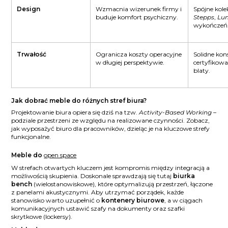
Design
Wzmacnia wizerunek firmy i
Spójne kole
buduje komfort psychiczny.
Stepps
,
Lu
wykończeń
Trwałość
Ogranicza koszty operacyjne
Solidne kon
w długiej perspektywie.
certyfikowa
blaty.
Jak dobrać meble do różnych stref biura?
Projektowanie biura opiera się dziś na tzw.
Activity-Based Working
–
podziale przestrzeni ze względu na realizowane czynności. Zobacz,
jak wyposażyć biuro dla pracowników, dzieląc je na kluczowe strefy
funkcjonalne.
Meble do
open space
W strefach otwartych kluczem jest kompromis między integracją a
możliwością skupienia. Doskonale sprawdzają się tutaj
biurka
bench
(wielostanowiskowe), które optymalizują przestrzeń, łączone
z panelami akustycznymi. Aby utrzymać porządek, każde
stanowisko warto uzupełnić o
kontenery biurowe
, a w ciągach
komunikacyjnych ustawić szafy na dokumenty oraz szafki
skrytkowe (lockersy).