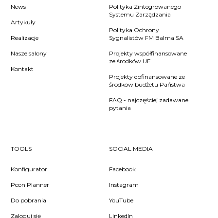
News
Polityka Zintegrowanego
Systemu Zarządzania
Artykuły
Polityka Ochrony
Realizacje
Sygnalistów FM Balma SA
Nasze salony
Projekty współfinansowane
ze środków UE
Kontakt
Projekty dofinansowane ze
środków budżetu Państwa
FAQ - najczęściej zadawane
pytania
TOOLS
SOCIAL MEDIA
Konfigurator
Facebook
Pcon Planner
Instagram
Do pobrania
YouTube
Zaloguj się
LinkedIn