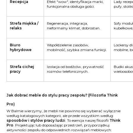
Recepcja
Efekt "wow", identyfikacja marki,
Lady recep
funkcjonalna obsługa gości.
pufy, stoli
Strefa miękka /
Regeneracja, integracja,
Sofy moduł
relaks
nieformalny klimat, dobrostan.
kubełkowe,
Biuro
Współdzielenie zasobów,
Lockersy d
hybrydowe
mobilność, szybka zmiana funkcji.
mobilne, b
Strefa cichej
Izolacja od bodźców, prywatność
Budki akus
pracy
rozmów telefonicznych.
wieloosobo
Jak dobrać meble do stylu pracy zespołu? (Filozofia Think
Pro)
W Balmie wierzymy, że mebli nie powinno się wybierać wyłącznie
według katalogowych kategorii, ale przede wszystkim według
sposobów i stylów pracy ludzi
. To esencja naszej filozofii
Think
Pro
. Projektując lub doposażając przestrzeń, przyporządkuj
aktywności zespołu do odpowiednich rozwiązań meblowych: