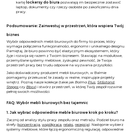
kartę
lockersy do biura
pozwalają im bezpiecznie zostawić
laptop, dokumenty czy rzeczy osobiste po zakończeniu dnia
pracy.
Podsumowanie: Zainwestuj w przestrzeń, która wspiera Twój
biznes
Wybór odpowiednich mebli biurowych do firmy to proces, który
wymaga połączenia funkcjonalności, ergonomii i unikalnego designu.
Pamiętaj, że biuro powinno być elastycznym ekosystemem, który
żyje i rozwija się razem z Twoim biznesem. Stawiając na modułowe,
przemyślane systemy meblowe, zyskujesz pewność, że Twoja
przestrzeń pracy bez trudu odpowie na wyzwania przyszłości.
Jako doświadczony producent mebli biurowych, w Balmie
pomagamy przekuwać te zasady w realne, inspirujące projekty
wnętrz. Poznaj nasze kolekcje (takie jak
Balma
Plus
,
Sit&stand
,
Stepps
czy
Bbox
) i stwórz przestrzeń, w której Twój zespół rozwinie
pełnię swoich możliwości.
FAQ: Wybór mebli biurowych bez tajemnic
1. Jak wybrać odpowiednie meble biurowe krok po kroku?
Zacznij od analizy stylu pracy zespołu oraz metrażu. Podziel biuro na
strefy (
koncentracja
,
współpraca
,
relaks
,
recepcja
). Następnie wybierz
systemy meblowe, które łączą ergonomiczną regulację, odpowiednie