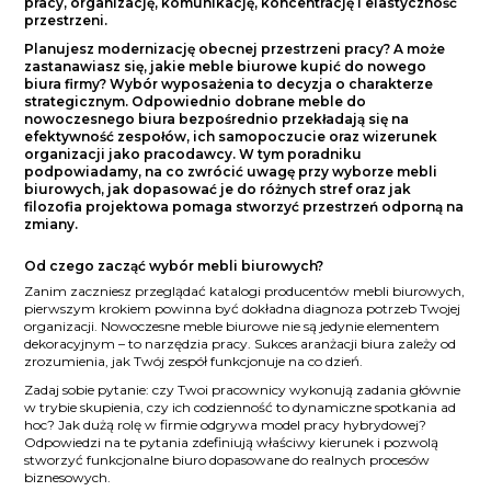
pracy, organizację, komunikację, koncentrację i elastyczność
przestrzeni.
Planujesz modernizację obecnej przestrzeni pracy? A może
zastanawiasz się, jakie meble biurowe kupić do nowego
biura firmy? Wybór wyposażenia to decyzja o charakterze
strategicznym. Odpowiednio dobrane meble do
nowoczesnego biura bezpośrednio przekładają się na
efektywność zespołów, ich samopoczucie oraz wizerunek
organizacji jako pracodawcy. W tym poradniku
podpowiadamy, na co zwrócić uwagę przy wyborze mebli
biurowych, jak dopasować je do różnych stref oraz jak
filozofia projektowa pomaga stworzyć przestrzeń odporną na
zmiany.
Od czego zacząć wybór mebli biurowych?
Zanim zaczniesz przeglądać katalogi producentów mebli biurowych,
pierwszym krokiem powinna być dokładna diagnoza potrzeb Twojej
organizacji. Nowoczesne meble biurowe nie są jedynie elementem
dekoracyjnym – to narzędzia pracy. Sukces aranżacji biura zależy od
zrozumienia, jak Twój zespół funkcjonuje na co dzień.
Zadaj sobie pytanie: czy Twoi pracownicy wykonują zadania głównie
w trybie skupienia, czy ich codzienność to dynamiczne spotkania ad
hoc? Jak dużą rolę w firmie odgrywa model pracy hybrydowej?
Odpowiedzi na te pytania zdefiniują właściwy kierunek i pozwolą
stworzyć funkcjonalne biuro dopasowane do realnych procesów
biznesowych.