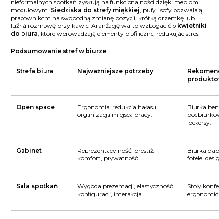
nieformalnych spotkań zyskują na funkcjonalności dzięki meblom
modułowym.
Siedziska do strefy miękkiej
, pufy i sofy pozwalają
pracownikom na swobodną zmianę pozycji, krótką drzemkę lub
luźną rozmowę przy kawie. Aranżację warto wzbogacić o
kwietniki
do biura
, które wprowadzają elementy biofiliczne, redukując stres.
Podsumowanie stref w biurze
Strefa biura
Najważniejsze potrzeby
Rekomend
produkto
Open space
Ergonomia, redukcja hałasu,
Biurka ben
organizacja miejsca pracy.
podbiurkow
lockersy.
Gabinet
Reprezentacyjność, prestiż,
Biurka ga
komfort, prywatność.
fotele, desi
Sala spotkań
Wygoda prezentacji, elastyczność
Stoły konf
konfiguracji, interakcja.
ergonomicz