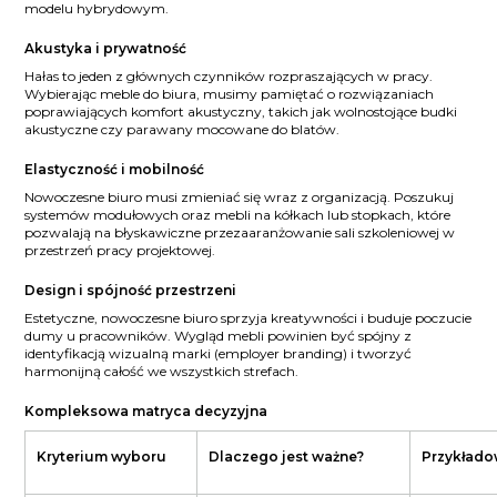
modelu hybrydowym.
Akustyka i prywatność
Hałas to jeden z głównych czynników rozpraszających w pracy.
Wybierając meble do biura, musimy pamiętać o rozwiązaniach
poprawiających komfort akustyczny, takich jak wolnostojące budki
akustyczne czy parawany mocowane do blatów.
Elastyczność i mobilność
Nowoczesne biuro musi zmieniać się wraz z organizacją. Poszukuj
systemów modułowych oraz mebli na kółkach lub stopkach, które
pozwalają na błyskawiczne przezaaranżowanie sali szkoleniowej w
przestrzeń pracy projektowej.
Design i spójność przestrzeni
Estetyczne, nowoczesne biuro sprzyja kreatywności i buduje poczucie
dumy u pracowników. Wygląd mebli powinien być spójny z
identyfikacją wizualną marki (employer branding) i tworzyć
harmonijną całość we wszystkich strefach.
Kompleksowa matryca decyzyjna
Kryterium wyboru
Dlaczego jest ważne?
Przykłado