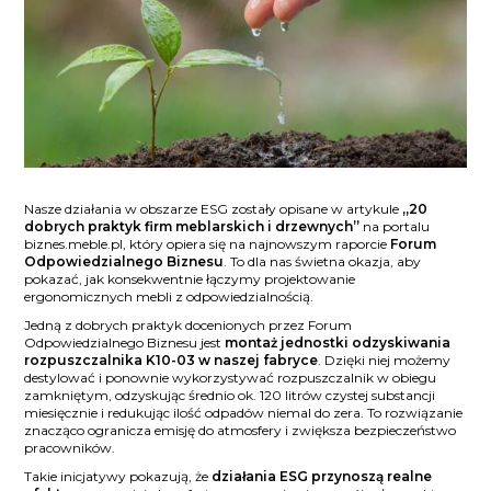
Nasze działania w obszarze ESG zostały opisane w artykule
„20
dobrych praktyk firm meblarskich i drzewnych”
na portalu
biznes.meble.pl, który opiera się na najnowszym raporcie
Forum
Odpowiedzialnego Biznesu
. To dla nas świetna okazja, aby
pokazać, jak konsekwentnie łączymy projektowanie
ergonomicznych mebli z odpowiedzialnością.
Jedną z dobrych praktyk docenionych przez Forum
Odpowiedzialnego Biznesu jest
montaż jednostki odzyskiwania
rozpuszczalnika K10-03 w naszej fabryce
. Dzięki niej możemy
destylować i ponownie wykorzystywać rozpuszczalnik w obiegu
zamkniętym, odzyskując średnio ok. 120 litrów czystej substancji
miesięcznie i redukując ilość odpadów niemal do zera. To rozwiązanie
znacząco ogranicza emisję do atmosfery i zwiększa bezpieczeństwo
pracowników.
Takie inicjatywy pokazują, że
działania ESG przynoszą realne