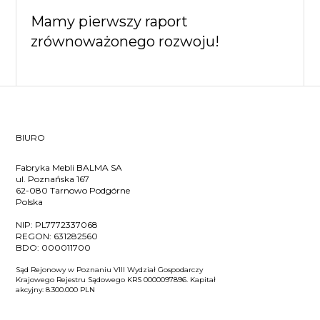
Mamy pierwszy raport
zrównoważonego rozwoju!
BIURO
Fabryka Mebli BALMA SA
ul. Poznańska 167
62-080 Tarnowo Podgórne
Polska
NIP:
PL7772337068
REGON:
631282560
BDO:
000011700
Sąd Rejonowy w Poznaniu VIII Wydział Gospodarczy
Krajowego Rejestru Sądowego KRS 0000097896. Kapitał
akcyjny: 8.300.000 PLN