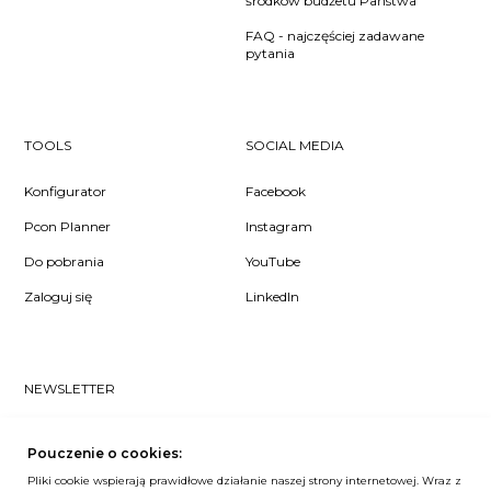
środków budżetu Państwa
FAQ - najczęściej zadawane
pytania
TOOLS
SOCIAL MEDIA
Konfigurator
Facebook
Pcon Planner
Instagram
Do pobrania
YouTube
Zaloguj się
LinkedIn
NEWSLETTER
Czy chcesz dowiedzieć się pierwsza/-y co u nas słychać? Zapisz
się do naszego #nospam newslettera!
Pouczenie o cookies:
Pliki cookie wspierają prawidłowe działanie naszej strony internetowej. Wraz z
ZAPISZ MNIE