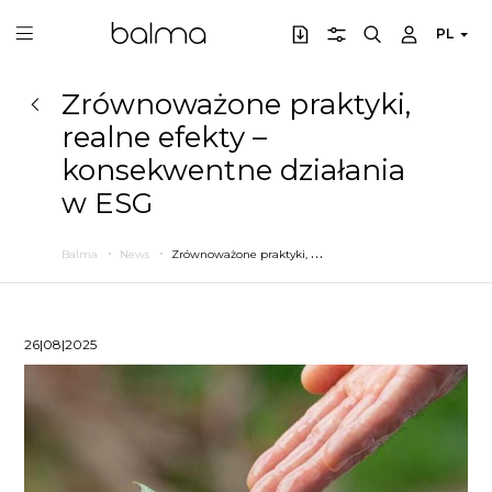
PL
Zrównoważone praktyki,
realne efekty –
konsekwentne działania
w ESG
Z
równoważone praktyki, realne efekty – konsekwentne działania w ESG
Balma
News
26|08|2025