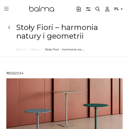
PL
Stoły Fiori – harmonia
natury i geometrii
S
toły Fiori – harmonia natury i geometrii
Balma
News
18|12|2024