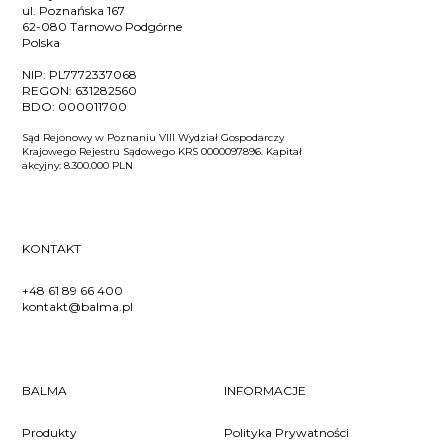
ul. Poznańska 167
62-080 Tarnowo Podgórne
Polska
NIP:
PL7772337068
REGON:
631282560
BDO:
000011700
Sąd Rejonowy w Poznaniu VIII Wydział Gospodarczy
Krajowego Rejestru Sądowego KRS 0000097896. Kapitał
akcyjny: 8.300.000 PLN
KONTAKT
+48 61 89 66 400
kontakt@balma.pl
BALMA
INFORMACJE
Produkty
Polityka Prywatności