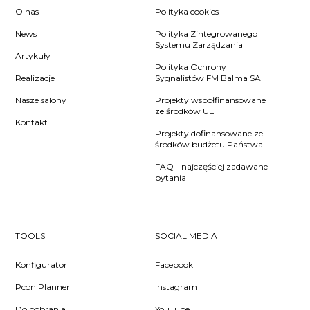
O nas
Polityka cookies
News
Polityka Zintegrowanego
Systemu Zarządzania
Artykuły
Polityka Ochrony
Realizacje
Sygnalistów FM Balma SA
Nasze salony
Projekty współfinansowane
ze środków UE
Kontakt
Projekty dofinansowane ze
środków budżetu Państwa
FAQ - najczęściej zadawane
pytania
TOOLS
SOCIAL MEDIA
Konfigurator
Facebook
Pcon Planner
Instagram
Do pobrania
YouTube