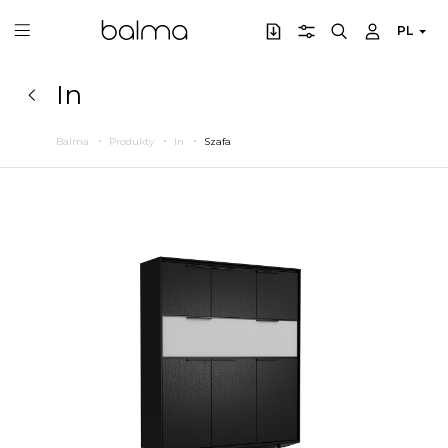
PL
In
Balma
Produkty
In
Szafa