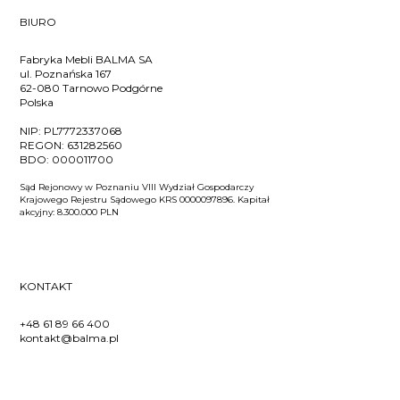
BIURO
Fabryka Mebli BALMA SA
ul. Poznańska 167
62-080 Tarnowo Podgórne
Polska
NIP:
PL7772337068
REGON:
631282560
BDO:
000011700
Sąd Rejonowy w Poznaniu VIII Wydział Gospodarczy
Krajowego Rejestru Sądowego KRS 0000097896. Kapitał
akcyjny: 8.300.000 PLN
KONTAKT
+48 61 89 66 400
kontakt@balma.pl