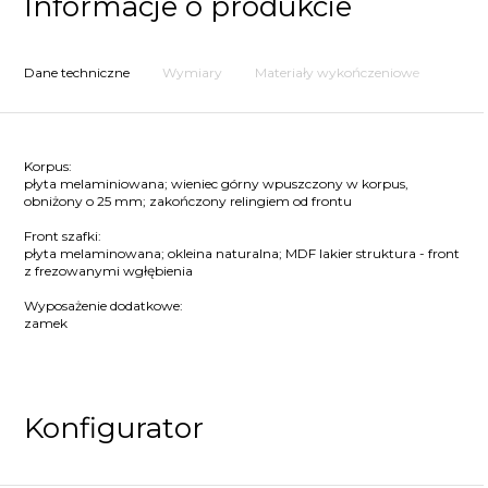
Informacje o produkcie
Dane techniczne
Wymiary
Materiały wykończeniowe
Korpus:
płyta melaminiowana; wieniec górny wpuszczony w korpus,
obniżony o 25 mm; zakończony relingiem od frontu
Front szafki:
płyta melaminowana; okleina naturalna; MDF lakier struktura - front
z frezowanymi wgłębienia
Wyposażenie dodatkowe:
zamek
Konfigurator