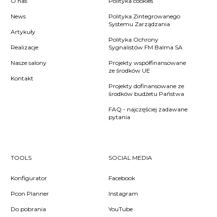
O nas
Polityka cookies
News
Polityka Zintegrowanego
Systemu Zarządzania
Artykuły
Polityka Ochrony
Realizacje
Sygnalistów FM Balma SA
Nasze salony
Projekty współfinansowane
ze środków UE
Kontakt
Projekty dofinansowane ze
środków budżetu Państwa
FAQ - najczęściej zadawane
pytania
TOOLS
SOCIAL MEDIA
Konfigurator
Facebook
Pcon Planner
Instagram
Do pobrania
YouTube