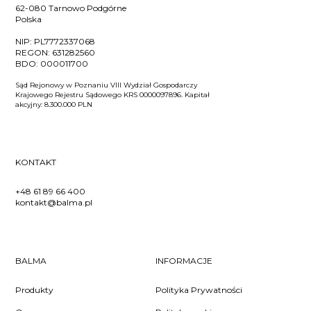
62-080 Tarnowo Podgórne
Polska
NIP:
PL7772337068
REGON:
631282560
BDO:
000011700
Sąd Rejonowy w Poznaniu VIII Wydział Gospodarczy
Krajowego Rejestru Sądowego KRS 0000097896. Kapitał
akcyjny: 8.300.000 PLN
KONTAKT
+48 61 89 66 400
kontakt@balma.pl
BALMA
INFORMACJE
Produkty
Polityka Prywatności